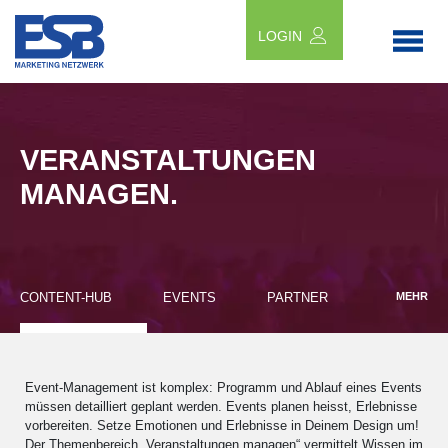
LOGIN
VERANSTALTUNGEN
MANAGEN.
CONTENT-HUB
EVENTS
PARTNER
MEHR
Event-Management ist komplex: Programm und Ablauf eines Events
müssen detailliert geplant werden. Events planen heisst, Erlebnisse
vorbereiten. Setze Emotionen und Erlebnisse in Deinem Design um!
Der Themenbereich „Veranstaltungen managen“ vermittelt Wissen im