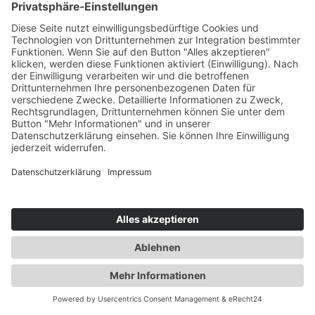
Effektive Sicherheitskonzepte für Events
Steigende Anforderungen, neue Risikolagen und wachsende
Erwartungen von Besuchern, Behörden und Partnern stellen
Veranstalter und Venues vor komplexe
Sicherheitsherausforderungen. In diesem Inside Artikel werfen
wir gemeinsam mit Experten aus dem Netzwerk einen Blick
darauf, wie Events heute ganzheitlich, vorausschauend und
praxisnah abgesichert werden – und welche unterschätzten
Risiken besonders zu beachten sind.
Themen
News
Netzwerk
Events
Academy