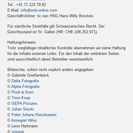
Tel.: +41 71 223 78 82
E-Mail:
info@esb-online.com
Geschäftsführer: lic.oec.HSG Hans-Willy Brockes
Für sämtliche Streitfälle gilt Schweizerisches Recht. Der
Gerichtsstand ist St. Gallen (HR: CHE-108.252.971).
Haftungshinweis:
Trotz sorgfältiger inhaltlicher Kontrolle übernehmen wir keine Haftung
für die Inhalte externer Links. Für den Inhalt der verlinkten Seiten
sind ausschließlich deren Betreiber verantwortlich.
Bildrechte, sofern nicht explizit anders angegeben:
© Gabriele Grießenböck
©
Delta Fotografie
©
Alpha Fotografie
©
Pixel & Korn
©
Timo Knop
©
GEPA Pictures
©
Julian Stucki
©
Peter Johann Kierzkowski
©
Annegret Hilse
© Leon Hartmann
©
smovie