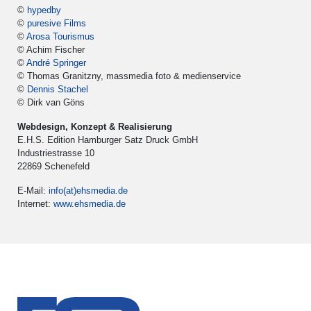
©
hypedby
©
puresive Films
©
Arosa Tourismus
© Achim Fischer
©
André Springer
© Thomas Granitzny, massmedia foto & medienservice
©
Dennis Stachel
© Dirk van Göns
Webdesign, Konzept & Realisierung
E.H.S. Edition Hamburger Satz Druck GmbH
Industriestrasse 10
22869 Schenefeld
E-Mail:
info(at)ehsmedia.de
Internet:
www.ehsmedia.de