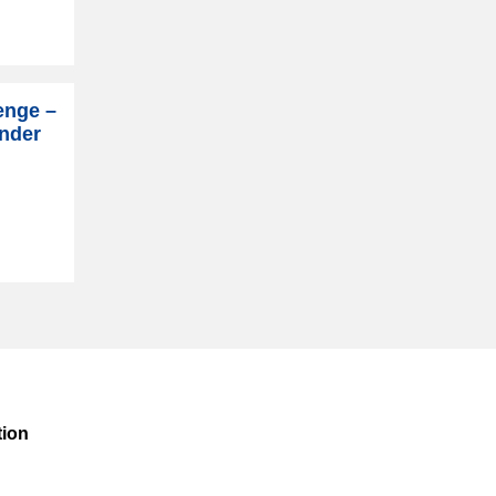
enge –
inder
ion