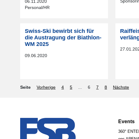
Sponsori
06.11.2020
Personal/HR
Swiss-Ski bewirbt sich für
Raiffe
die Austragung der Biathlon-
verlän
WM 2025
27.01.20
09.06.2020
Seite
Vorherige
4
5
...
6
7
8
Nächste
Events
360° ENT
eps AREN