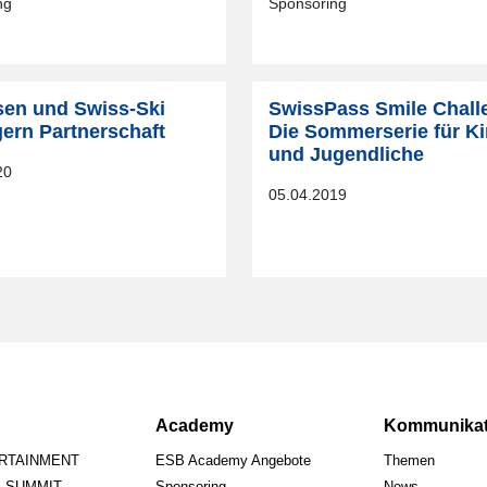
ng
Sponsoring
isen und Swiss-Ski
SwissPass Smile Chall
gern Partnerschaft
Die Sommerserie für K
und Jugendliche
20
05.04.2019
Academy
Kommunikat
ERTAINMENT
ESB Academy Angebote
Themen
A SUMMIT
Sponsoring
News