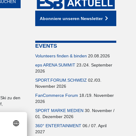
Abonniere unseren Newsletter
EVENTS
Volunteers finden & binden
20.08.2026
eps ARENA SUMMIT
23./24. September
2026
SPORT.FORUM.SCHWEIZ
02./03.
November 2026
FanCommerce Forum
18./19. November
-Ski zu den
2026
f,
SPORT MARKE MEDIEN
30. November /
,
01. Dezember 2026
h der
360° ENTERTAINMENT
06./ 07. April
ionalen
2027
kispringen