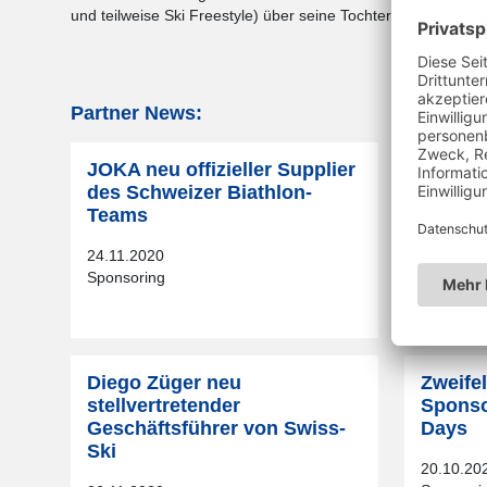
und teilweise Ski Freestyle) über seine Tochterfirma Swiss-
Partner News:
JOKA neu offizieller Supplier
Lenzer
des Schweizer Biathlon-
der Bi
Teams
16.11.20
Event
24.11.2020
Sponsoring
Diego Züger neu
Zweife
stellvertretender
Sponso
Geschäftsführer von Swiss-
Days
Ski
20.10.20