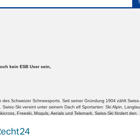
noch kein ESB User sein,
n des Schweizer Schneesports. Seit seiner Gründung 1904 zählt Swiss
Swiss-Ski vereint unter seinem Dach elf Sportarten: Ski Alpin, Langlau
icross, Freeski, Moguls, Aerials und Telemark. Swiss-Ski fördert den
n der Welt. Der Schweizer Skiverband legt Gewicht auf den Breitensport
sport und leistet einen Beitrag zur Volksgesundheit. Zudem setzt sic
eingebettet in ein umfassendes Netzwerk von internationalen sowie nat
arktet der Skiverband die Schweizer FIS Weltcup Events (Ski Alpin, S