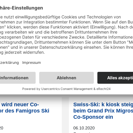
Ski Weltcup-Marketing AG.
heide ist Ausrichter
Schweizer Weltcup-Eve
athlon-WM 2025
weiterhin mit bestmögl
TV-Abdeckung
20
10.11.2020
Medien
l wird neuer Co-
Swiss-Ski: k kiosk steig
r des Famigros Ski
beim Grand Prix Migros
Co-Sponsor ein
20
06.10.2020