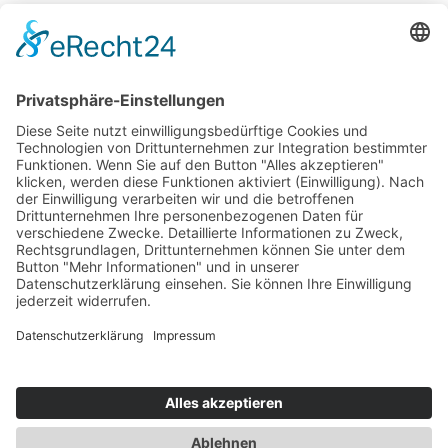
Jetzt vernetzen!
Die ESB auf LinkedIn
Newsletter abonnieren
Events
360° ENTERTAINMENT
eps ARENA SUMMIT
FANCOMMERCE FORUM
MARKENFESTIVAL
Markenforum
SCHWEIZER MARKENKONGRESS
SPORT MARKE MEDIEN
SPORT & MARKE
SPORT.FORUM.SCHWEIZ
SPORT.TOURISMUS.FORUM