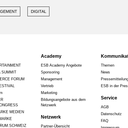
AGEMENT
DIGITAL
Academy
Kommunikat
ERTAINMENT
ESB Academy Angebote
Themen
A SUMMIT
Sponsoring
News
ERCE FORUM
Management
Pressemitteilun
STIVAL
Vertrieb
ESB in der Pre
um
Marketing
Service
ER
Bildungsangebote aus dem
ONGRESS
Netzwerk
AGB
RKE MEDIEN
Datenschutz
Netzwerk
MARKE
FAQ
RUM.SCHWEIZ
Partner-Übersicht
Impressum