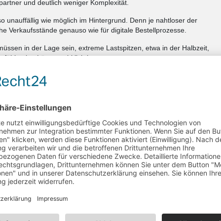
partner und deutlich weniger Komplexität.
 so unauffällig wie möglich im Hintergrund. Denn je nahtloser der
sche Verkaufsstände genauso wie für digitale Bestellprozesse.
 müssen in der Lage sein, extreme Lastspitzen, etwa in der Halbzeit,
sfähig eine Lösung wirklich ist.
norme Besucherströme mit sich. Wie gelingt es, Payment-
-Infrastruktur, denn hier geht es nicht um den Normalbetrieb, sondern
n Turnieren und Events umfangreiche Erfahrungen sammeln – unter
m Umfeld der NFL.
ent zu ergänzen und nahtlos zu integrieren. In Merchandise-
e durch leistungsfähige Hardware und stabile Payment-Prozesse
ommen alles zuverlässig funktioniert.
twa im UK-Markt. Welche Learnings lassen sich übertragen?
en Gegner effizienter Abläufe ist. Betreiber profitieren enorm davon,