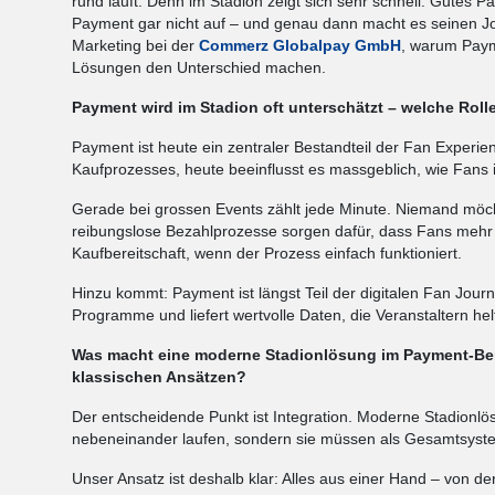
rund läuft. Denn im Stadion zeigt sich sehr schnell: Gutes P
Payment gar nicht auf – und genau dann macht es seinen Jo
Marketing bei der
Commerz Globalpay GmbH
, warum Paym
Lösungen den Unterschied machen.
Payment wird im Stadion oft unterschätzt – welche Rolle
Payment ist heute ein zentraler Bestandteil der Fan Experie
Kaufprozesses, heute beeinflusst es massgeblich, wie Fan
Gerade bei grossen Events zählt jede Minute. Niemand möcht
reibungslose Bezahlprozesse sorgen dafür, dass Fans mehr Zei
Kaufbereitschaft, wenn der Prozess einfach funktioniert.
Hinzu kommt: Payment ist längst Teil der digitalen Fan Jour
Programme und liefert wertvolle Daten, die Veranstaltern he
Was macht eine moderne Stadionlösung im Payment-Bere
klassischen Ansätzen?
Der entscheidende Punkt ist Integration. Moderne Stadionlö
nebeneinander laufen, sondern sie müssen als Gesamtsyste
Unser Ansatz ist deshalb klar: Alles aus einer Hand – von d