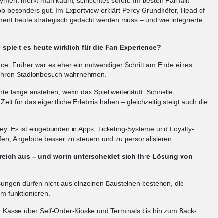
ayment merkt man kaum, schlechtes sofort. Im besten Fall fällt
b besonders gut. Im Expertview erklärt Percy Grundhöfer, Head of
ent heute strategisch gedacht werden muss – und wie integrierte
 spielt es heute wirklich für die Fan Experience?
nce. Früher war es eher ein notwendiger Schritt am Ende eines
s ihren Stadionbesuch wahrnehmen.
e lange anstehen, wenn das Spiel weiterläuft. Schnelle,
t für das eigentliche Erlebnis haben – gleichzeitig steigt auch die
ney. Es ist eingebunden in Apps, Ticketing-Systeme und Loyalty-
lfen, Angebote besser zu steuern und zu personalisieren.
ich aus – und worin unterscheidet sich Ihre Lösung von
sungen dürfen nicht aus einzelnen Bausteinen bestehen, die
m funktionieren.
er Kasse über Self-Order-Kioske und Terminals bis hin zum Back-