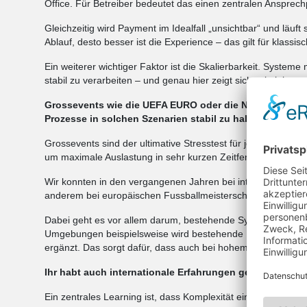
Office. Für Betreiber bedeutet das einen zentralen Ansprech
Gleichzeitig wird Payment im Idealfall „unsichtbar“ und läuft
Ablauf, desto besser ist die Experience – das gilt für klassi
Ein weiterer wichtiger Faktor ist die Skalierbarkeit. Systeme
stabil zu verarbeiten – und genau hier zeigt sich, wie leistung
Grossevents wie die UEFA EURO oder die NFL bringen e
Prozesse in solchen Szenarien stabil zu halten?
Grossevents sind der ultimative Stresstest für jede Payment
um maximale Auslastung in sehr kurzen Zeitfenstern.
Wir konnten in den vergangenen Jahren bei internationale
anderem bei europäischen Fussballmeisterschaften sowie i
Dabei geht es vor allem darum, bestehende Systeme intellig
Umgebungen beispielsweise wird bestehende Kassensoftwar
ergänzt. Das sorgt dafür, dass auch bei hohem Besucheraufk
Ihr habt auch internationale Erfahrungen gesammelt, e
Ein zentrales Learning ist, dass Komplexität einer der grösst