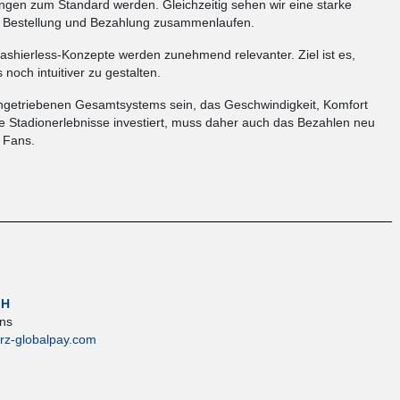
ngen zum Standard werden. Gleichzeitig sehen wir eine starke
g, Bestellung und Bezahlung zusammenlaufen.
shierless-Konzepte werden zunehmend relevanter. Ziel ist es,
och intuitiver zu gestalten.
engetriebenen Gesamtsystems sein, das Geschwindigkeit, Komfort
 Stadionerlebnisse investiert, muss daher auch das Bezahlen neu
r Fans.
bH
ons
z-globalpay.com