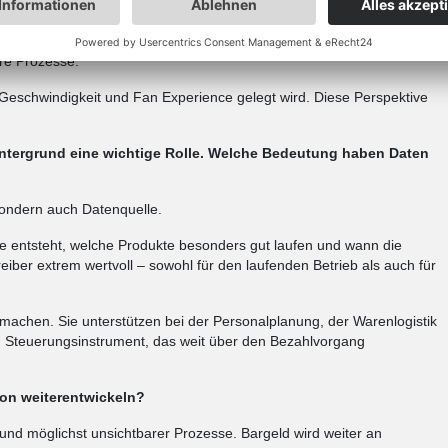
rbeiten müssen.
orteil: Wenn Kasse, Payment, Terminals und Back-Office
ere Prozesse.
uf Geschwindigkeit und Fan Experience gelegt wird. Diese Perspektive
intergrund eine wichtige Rolle. Welche Bedeutung haben Daten
 sondern auch Datenquelle.
e entsteht, welche Produkte besonders gut laufen und wann die
reiber extrem wertvoll – sowohl für den laufenden Betrieb als auch für
machen. Sie unterstützen bei der Personalplanung, der Warenlogistik
m Steuerungsinstrument, das weit über den Bezahlvorgang
ion weiterentwickeln?
r und möglichst unsichtbarer Prozesse. Bargeld wird weiter an