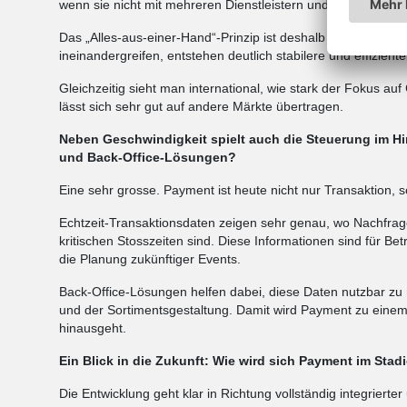
wenn sie nicht mit mehreren Dienstleistern und Systemen a
Das „Alles-aus-einer-Hand“-Prinzip ist deshalb ein klarer V
ineinandergreifen, entstehen deutlich stabilere und effizient
Gleichzeitig sieht man international, wie stark der Fokus a
lässt sich sehr gut auf andere Märkte übertragen.
Neben Geschwindigkeit spielt auch die Steuerung im H
und Back-Office-Lösungen?
Eine sehr grosse. Payment ist heute nicht nur Transaktion,
Echtzeit-Transaktionsdaten zeigen sehr genau, wo Nachfrag
kritischen Stosszeiten sind. Diese Informationen sind für Bet
die Planung zukünftiger Events.
Back-Office-Lösungen helfen dabei, diese Daten nutzbar zu 
und der Sortimentsgestaltung. Damit wird Payment zu eine
hinausgeht.
Ein Blick in die Zukunft: Wie wird sich Payment im Stad
Die Entwicklung geht klar in Richtung vollständig integrierte