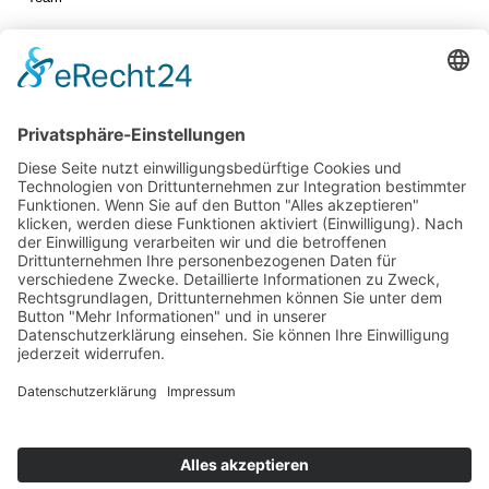
Jetzt vernetzen!
Die ESB auf LinkedIn
Newsletter abonnieren
Events
360° ENTERTAINMENT
eps ARENA SUMMIT
FANCOMMERCE FORUM
MARKENFESTIVAL
Markenforum
SCHWEIZER MARKENKONGRESS
SPORT MARKE MEDIEN
SPORT & MARKE
SPORT.FORUM.SCHWEIZ