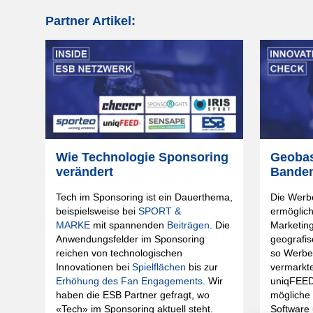
Partner Artikel:
Wie Technologie Sponsoring
Geobas
verändert
Bande
Tech im Sponsoring ist ein Dauerthema,
Die Werb
beispielsweise bei
SPORT &
ermöglich
MARKE
mit spannenden
Beiträgen
. Die
Marketing
Anwendungsfelder im Sponsoring
geografi
reichen von technologischen
so Werbe
Innovationen bei
Spielflächen
bis zur
vermarkt
Erhöhung des Fan Engagements
. Wir
uniqFEED,
haben die ESB Partner gefragt, wo
mögliche
«Tech» im Sponsoring aktuell steht.
Software 