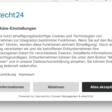
ch die Lösung ausgerechnet
Aktivierungen zukunftsfähig sin
übertragungen gut eignet.
wie diese effektiv eingesetzt w
können.
24
mehr lesen
12.12.2023
mehr