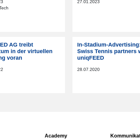
23
27.01.2023
Tech
ED AG treibt
In-Stadium-Advertising
um in der virtuellen
Swiss Tennis partners 
ng voran
uniqFEED
22
28.07.2020
Academy
Kommunikat