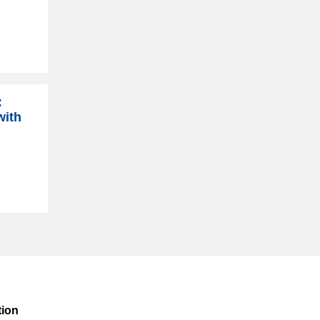
:
with
ion