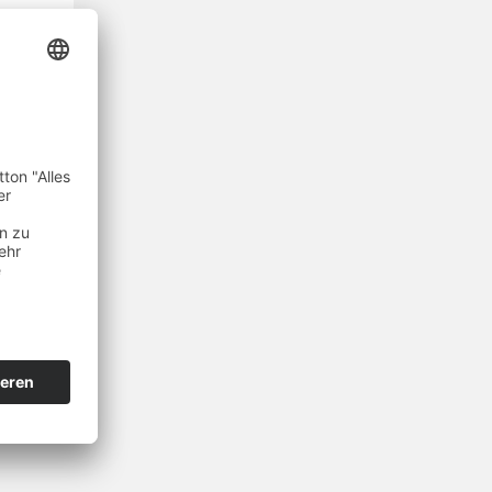
d und
erden
 lesen