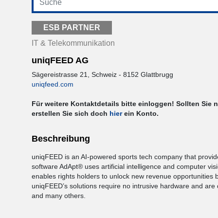
ESB PARTNER
IT & Telekommunikation
uniqFEED AG
Sägereistrasse 21, Schweiz - 8152 Glattbrugg
uniqfeed.com
Für weitere Kontaktdetails bitte einloggen! Sollten Sie 
erstellen Sie sich doch
hier
ein Konto.
Beschreibung
uniqFEED is an AI-powered sports tech company that provides 
software AdApt® uses artificial intelligence and computer visi
enables rights holders to unlock new revenue opportunities b
uniqFEED’s solutions require no intrusive hardware and are de
and many others.