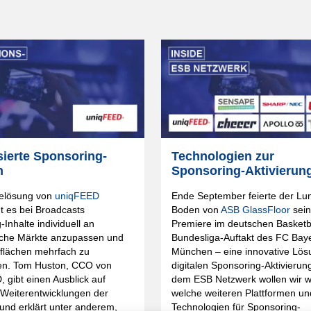
ierte Sponsoring-
Technologien zur
n
Sponsoring-Aktivierun
elösung von
uniqFEED
Ende September feierte der Lu
t es bei Broadcasts
Boden von
ASB GlassFloor
sei
-Inhalte individuell an
Premiere im deutschen Basketb
sche Märkte anzupassen und
Bundesliga-Auftakt des FC Bay
flächen mehrfach zu
München – eine innovative Lös
en. Tom Huston, CCO von
digitalen Sponsoring-Aktivierun
 gibt einen Ausblick auf
dem ESB Netzwerk wollen wir w
 Weiterentwicklungen der
welche weiteren Plattformen un
und erklärt unter anderem,
Technologien für Sponsoring-