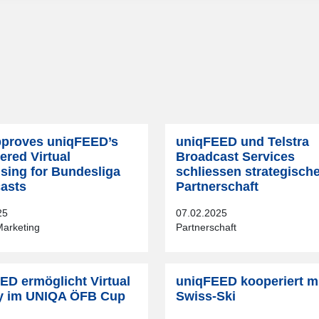
proves uniqFEED’s
uniqFEED und Telstra
ered Virtual
Broadcast Services
ising for Bundesliga
schliessen strategisch
asts
Partnerschaft
25
07.02.2025
Marketing
Partnerschaft
ED ermöglicht Virtual
uniqFEED kooperiert m
y im UNIQA ÖFB Cup
Swiss-Ski