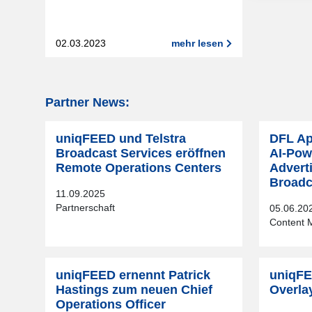
02.03.2023
mehr lesen
Partner News:
uniqFEED und Telstra
DFL Ap
Broadcast Services eröffnen
AI-Pow
Remote Operations Centers
Advert
Broadc
11.09.2025
Partnerschaft
05.06.20
Content 
uniqFEED ernennt Patrick
uniqFE
Hastings zum neuen Chief
Overla
Operations Officer