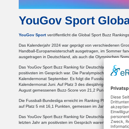
YouGov Sport Globa
YouGov Sport
veröffentlicht die Global Sport Buzz Rankin
Das Kalenderjahr 2024 war geprägt von verschiedenen Gross
Handball-Europameisterschaft ausgetragen, im Sommer fand
ausgetragen in Deutschland, als auch die Olympischen Somm
Das YouGov Sport Buzz Ranking für Deutschland zeigt nun, 
positivsten im Gespräch war. Die Paralympischen Spiele in 
Kalendermonat September. Es folgt die Fussball-Europamei
Kalendermonat Juni. Auf Platz 3 des diesjährigen Rankings l
August gemessenen Buzz-Score von 21,2 Punkten.
Die Fussball-Bundesliga erreicht im Ranking Platz 4 mit 18
auf Platz 5 mit 16,1 Punkten, gemessen im Januar 2024.
Das YouGov Sport Buzz Ranking für Deutschland zeigt, welc
letzten Jahr am positivsten im Gespräch waren.