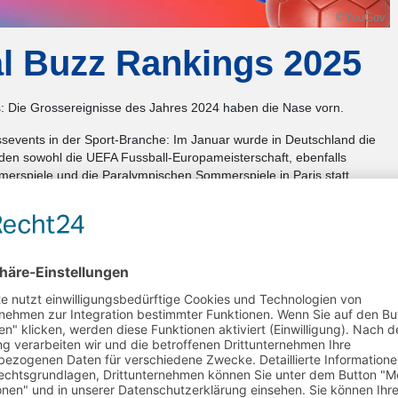
©YouGov
l Buzz Rankings 2025
gs: Die Grossereignisse des Jahres 2024 haben die Nase vorn.
events in der Sport-Branche: Im Januar wurde in Deutschland die
en sowohl die UEFA Fussball-Europameisterschaft, ebenfalls
erspiele und die Paralympischen Sommerspiele in Paris statt.
dass die Paralympics jenes Ereignis waren, das unter Deutschen am
Paris erreichten einen Buzz-Score von 25,1 Punkten, gemessen im
sterschaft mit einem Buzz-Score von 22,3 Punkten, gemessen im
iegen schliesslich die Olympischen Spiele, mit einem im Monat
,5 Punkten (gemessen im September), die Vierschanzentournee folgt
he Sport-Verbände, -Ereignisse oder -Ligen bei den Deutschen im