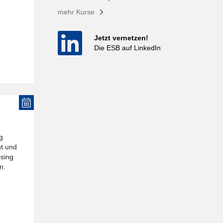
mehr Kurse
Jetzt vernetzen!
Die ESB auf LinkedIn
g
nt und
ising
n.