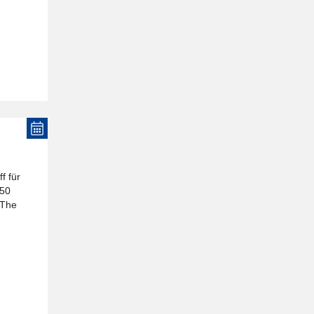
 für
650
„The