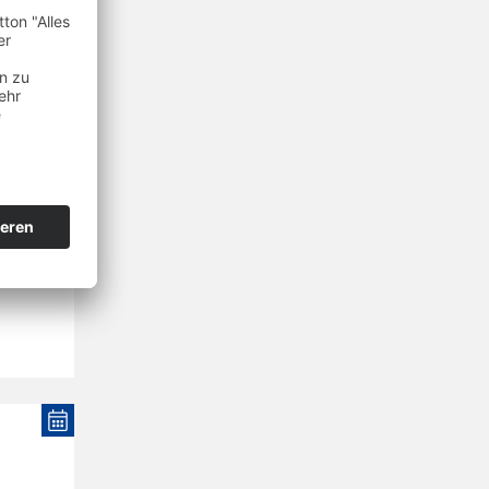
s
n fünf