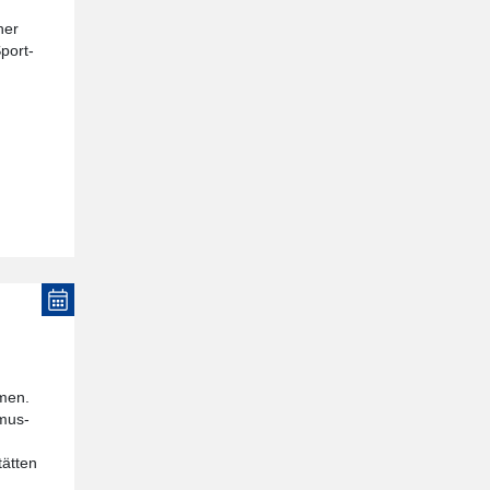
her
port-
men.
smus-
tätten