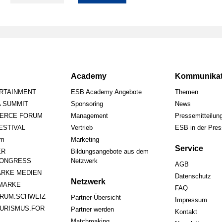
Academy
Kommunikat
ERTAINMENT
ESB Academy Angebote
Themen
A SUMMIT
Sponsoring
News
ERCE FORUM
Management
Pressemitteilun
STIVAL
Vertrieb
ESB in der Pre
um
Marketing
Service
ER
Bildungsangebote aus dem
ONGRESS
Netzwerk
AGB
RKE MEDIEN
Datenschutz
Netzwerk
MARKE
FAQ
RUM.SCHWEIZ
Partner-Übersicht
Impressum
URISMUS.FOR
Partner werden
Kontakt
Matchmaking