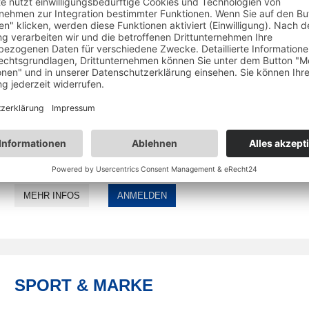
360° ENTERTAINMENT
Der Pflichttermin der Schweizer Entertainment-Szene. Der Kongres
richtet sich an Entscheidungsträger aus Vermarktungs- &
Beratungsagenturen, Veranstalter, Sponsoren und werbetreibende
Unternehmen, Künstler-Management sowie Medien. Über die letzte
Jahre ist der Kongress kontinuierlich auf über 400 Teilnehmer
gewachsen.
06./ 07. April 2027
Andermatt, Schweiz
MEHR INFOS
ANMELDEN
SPORT & MARKE