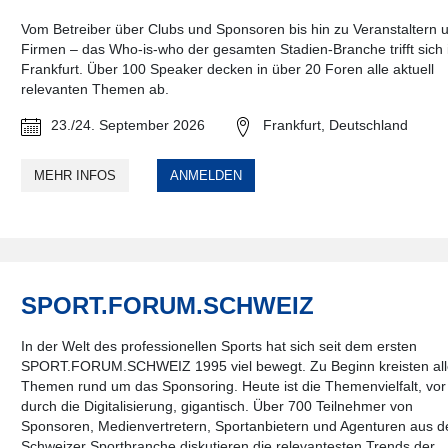
Vom Betreiber über Clubs und Sponsoren bis hin zu Veranstaltern 
Firmen – das Who-is-who der gesamten Stadien-Branche trifft sich 
Frankfurt. Über 100 Speaker decken in über 20 Foren alle aktuell
relevanten Themen ab.
23./24. September 2026
Frankfurt, Deutschland
MEHR INFOS
ANMELDEN
SPORT.FORUM.SCHWEIZ
In der Welt des professionellen Sports hat sich seit dem ersten
SPORT.FORUM.SCHWEIZ 1995 viel bewegt. Zu Beginn kreisten al
Themen rund um das Sponsoring. Heute ist die Themenvielfalt, vor
durch die Digitalisierung, gigantisch. Über 700 Teilnehmer von
Sponsoren, Medienvertretern, Sportanbietern und Agenturen aus d
Schweizer Sportbranche diskutieren die relevantesten Trends der