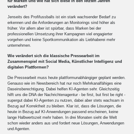
für Marken und wie hat sich diese in den letzten Jahren
verändert?
Jenseits des Profifussballs ist ein stark wachsender Bedarf zu
erkennen und die Anforderungen an Monitorings sind höher als
früher. Vor allem aber ist spürbar, dass Marken bei der
professionellen Umsetzung ihrer Kampagnen viel engagierter
vorgehen und keine Sportkommunikation als Liebhaberei mehr
unternehmen.
Wie verändert sich die klassische Pressearbeit im
Zusammenspiel mit Social Media, Künstlicher Intelligenz und
digitalen Plattformen?
Die Pressearbeit muss heute plattformunabhängiger geplant werden.
Genauso wie im Newsbereich hat nur noch Mehrkanalfähiges eine
Daseinsberechtigung. Dabei helfen KI-Agenten sehr. Gleichzeitig
hilft uns die DNA der Nachrichtenagentur - be first, but first be right -
supergut dabei KI-Agenten zu nutzen, dabei aber stets wachsam in
Bezug auf Korrektheit zu bleiben. Klar ist, dass die Lösungen, die
heute in Bezug auf KI-Anwendungen passend erscheinen, keine
lange Halbwertszeit mehr haben. In drei Monaten sieht die Welt
schon wieder anders aus und fordert neue Lösungen, Anwendungen
und Agenten.