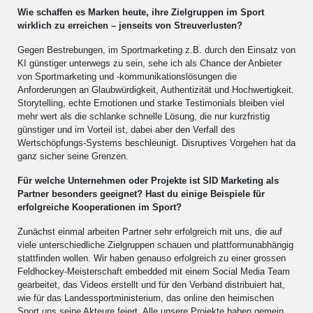
Wie schaffen es Marken heute, ihre Zielgruppen im Sport
wirklich zu erreichen – jenseits von Streuverlusten?
Gegen Bestrebungen, im Sportmarketing z.B. durch den Einsatz von
KI günstiger unterwegs zu sein, sehe ich als Chance der Anbieter
von Sportmarketing und -kommunikationslösungen die
Anforderungen an Glaubwürdigkeit, Authentizität und Hochwertigkeit.
Storytelling, echte Emotionen und starke Testimonials bleiben viel
mehr wert als die schlanke schnelle Lösung, die nur kurzfristig
günstiger und im Vorteil ist, dabei aber den Verfall des
Wertschöpfungs-Systems beschleunigt. Disruptives Vorgehen hat da
ganz sicher seine Grenzen.
Für welche Unternehmen oder Projekte ist SID Marketing als
Partner besonders geeignet? Hast du einige Beispiele für
erfolgreiche Kooperationen im Sport?
Zunächst einmal arbeiten Partner sehr erfolgreich mit uns, die auf
viele unterschiedliche Zielgruppen schauen und plattformunabhängig
stattfinden wollen. Wir haben genauso erfolgreich zu einer grossen
Feldhockey-Meisterschaft embedded mit einem Social Media Team
gearbeitet, das Videos erstellt und für den Verband distribuiert hat,
wie für das Landessportministerium, das online den heimischen
Sport uns seine Akteure feiert. Alle unsere Projekte haben gemein,