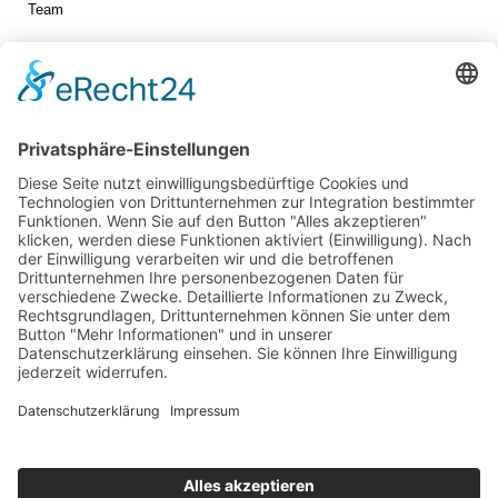
Team
Jetzt vernetzen!
Die ESB auf LinkedIn
Newsletter abonnieren
Events
360° ENTERTAINMENT
eps ARENA SUMMIT
FANCOMMERCE FORUM
MARKENFESTIVAL
Markenforum
SCHWEIZER MARKENKONGRESS
SPORT MARKE MEDIEN
SPORT & MARKE
SPORT.FORUM.SCHWEIZ