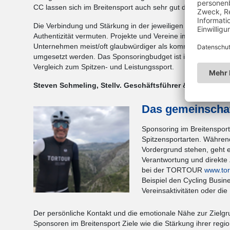
CC lassen sich im Breitensport auch sehr gut darstellen.
Die Verbindung und Stärkung in der jeweiligen Region des 
Authentizität vermuten. Projekte und Vereine im Breitensport 
Unternehmen meist/oft glaubwürdiger als kommerziellere E
umgesetzt werden. Das Sponsoringbudget ist im Breitensport
Vergleich zum Spitzen- und Leistungssport.
Steven Schmeling, Stellv. Geschäftsführer & Prokurist,
T
Das gemeinschaf
Sponsoring im Breitensport
Spitzensportarten. Währen
Vordergrund stehen, geht e
Verantwortung und direkte
bei der TORTOUR
www.tor
Beispiel den Cycling Busine
Vereinsaktivitäten oder di
Der persönliche Kontakt und die emotionale Nähe zur Zielgr
Sponsoren im Breitensport Ziele wie die Stärkung ihrer regi