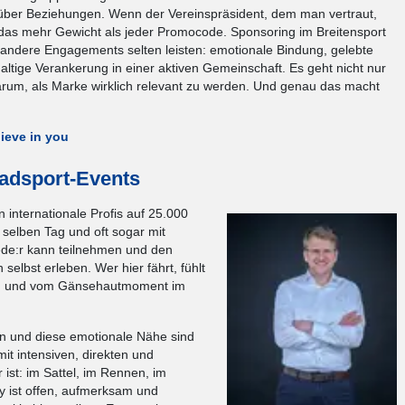
 über Beziehungen. Wenn der Vereinspräsident, dem man vertraut,
 das mehr Gewicht als jeder Promocode. Sponsoring im Breitensport
 andere Engagements selten leisten: emotionale Bindung, gelebte
ltige Verankerung in einer aktiven Gemeinschaft. Es geht nicht nur
arum, als Marke wirklich relevant zu werden. Und genau das macht
lieve in you
adsport-Events
 internationale Profis auf 25.000
selben Tag und oft sogar mit
ede:r kann teilnehmen und den
lbst erleben. Wer hier fährt, fühlt
nen und vom Gänsehautmoment im
en und diese emotionale Nähe sind
mit intensiven, direkten und
ist: im Sattel, im Rennen, im
 ist offen, aufmerksam und