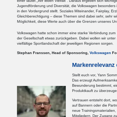
einer lautet „Wir leben Vielfalt“. Daraus ergeben sich wichtig
Jugendförderung und Diversität, die Volkswagen besonders 
in den Vordergrund stellt. Soziales Miteinander, Fairplay, Er
Gleichberechtigung – diese Themen sind dabei sehr, sehr wich
Möglichkeit, diese Werte auch über die Grenzen unseres U
Volkswagen hatte schon immer eine starke Verbindung zum S
der Gesellschaft etwas zurückgeben. Dabei wollen wir unte
vielfältige Sportlandschaft der jeweiligen Regionen sorgen.
Stephan Franssen, Head of Sponsoring,
Volkswagen
Foo
Markenrelevanz d
Stellt euch vor, Yann Som
Das erzeugt Aufmerksamkei
Bewunderung bestimmt, ei
Produktkauft zu überzeug
Vertrauen entsteht dort, w
auf Bannern oder die Partn
neue Trainingsmaterialien,
Mitgliedern. Der Zugang zu