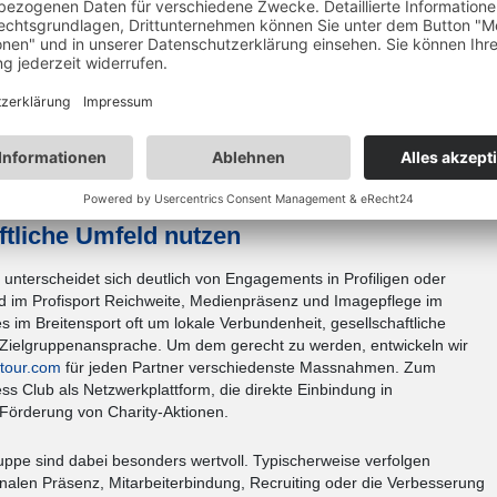
Unternehmens lässt eine erhöhte
zu unterstützen sind für die
ngagement, die überregional
 oft auch nur ein Vielfaches im
OP Sportmarketing Berlin
tliche Umfeld nutzen
 unterscheidet sich deutlich von Engagements in Profiligen oder
d im Profisport Reichweite, Medienpräsenz und Imagepflege im
s im Breitensport oft um lokale Verbundenheit, gesellschaftliche
 Zielgruppenansprache. Um dem gerecht zu werden, entwickeln wir
tour.com
für jeden Partner verschiedenste Massnahmen. Zum
ss Club als Netzwerkplattform, die direkte Einbindung in
e Förderung von Charity-Aktionen.
uppe sind dabei besonders wertvoll. Typischerweise verfolgen
onalen Präsenz, Mitarbeiterbindung, Recruiting oder die Verbesserung