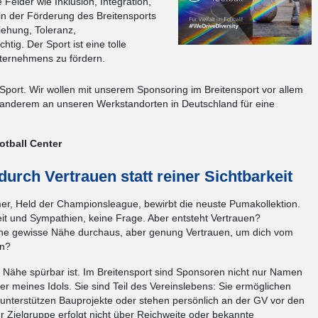
e Felder wie Inklusion, Integration,
in der Förderung des Breitensports
ziehung, Toleranz,
tig. Der Sport ist eine tolle
nternehmens zu fördern.
port. Wir wollen mit unserem Sponsoring im Breitensport vor allem
r anderem an unseren Werkstandorten in Deutschland für eine
tball Center
urch Vertrauen statt reiner Sichtbarkeit
mer, Held der Championsleague, bewirbt die neuste Pumakollektion.
t und Sympathien, keine Frage. Aber entsteht Vertrauen?
ne gewisse Nähe durchaus, aber genung Vertrauen, um dich vom
en?
o Nähe spürbar ist. Im Breitensport sind Sponsoren nicht nur Namen
er meines Idols. Sie sind Teil des Vereinslebens: Sie ermöglichen
 unterstützen Bauprojekte oder stehen persönlich an der GV vor den
r Zielgruppe erfolgt nicht über Reichweite oder bekannte