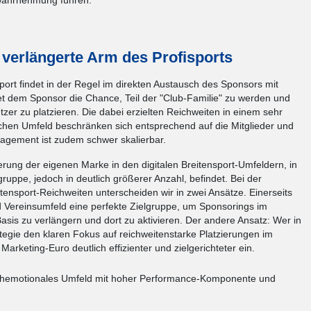
nwahrnehmung führen.
 verlängerte Arm des Profisports
port findet in der Regel im direkten Austausch des Sponsors mit
etet dem Sponsor die Chance, Teil der "Club-Familie" zu werden und
ützer zu platzieren. Die dabei erzielten Reichweiten in einem sehr
chen Umfeld beschränken sich entsprechend auf die Mitglieder und
agement ist zudem schwer skalierbar.
ierung der eigenen Marke in den digitalen Breitensport-Umfeldern, in
gruppe, jedoch in deutlich größerer Anzahl, befindet. Bei der
eitensport-Reichweiten unterscheiden wir in zwei Ansätze. Einerseits
nd Vereinsumfeld eine perfekte Zielgruppe, um Sponsorings im
Basis zu verlängern und dort zu aktivieren. Der andere Ansatz: Wer in
tegie den klaren Fokus auf reichweitenstarke Platzierungen im
 Marketing-Euro deutlich effizienter und zielgerichteter ein.
n hochemotionales Umfeld mit hoher Performance-Komponente und