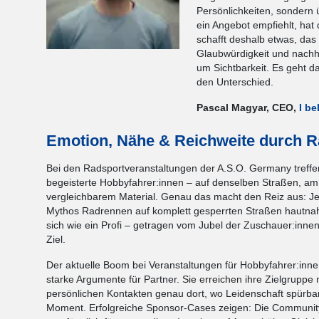
Persönlichkeiten, sondern
ein Angebot empfiehlt, hat
schafft deshalb etwas, das
Glaubwürdigkeit und nachha
um Sichtbarkeit. Es geht d
den Unterschied.
Pascal Magyar, CEO,
I be
Emotion, Nähe & Reichweite durch R
Bei den Radsportveranstaltungen der A.S.O. Germany treffen
begeisterte Hobbyfahrer:innen – auf denselben Straßen, am 
vergleichbarem Material. Genau das macht den Reiz aus: J
Mythos Radrennen auf komplett gesperrten Straßen hautnah se
sich wie ein Profi – getragen vom Jubel der Zuschauer:in
Ziel.
Der aktuelle Boom bei Veranstaltungen für Hobbyfahrer:inn
starke Argumente für Partner. Sie erreichen ihre Zielgruppe 
persönlichen Kontakten genau dort, wo Leidenschaft spürbar 
Moment. Erfolgreiche Sponsor-Cases zeigen: Die Community