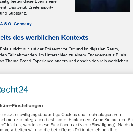
eitig bieten diese Events eine
nt. Das zeigt: Breitensport-
t und Substanz.
A.S.O. Germany
its des werblichen Kontexts
r Fokus nicht nur auf der Präsenz vor Ort und im digitalen Raum,
 den Teilnehmenden. Im Unterschied zu einem Engagement z.B. als
das Thema Brand Experience anders und abseits des rein werblichen
 Migros stark präsent ist, sind die Läufer*innen die Stars. Bei uns ist
ponsoring zum Mitmachen»
nsoring & Events,
Migros
igen Partnern und Sponsoren
ale Unterstützung aus "Überzeugung",
e Engagement im Bereich CSR und