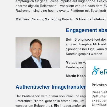
empfänglich für genau diese Impulse auf Augenhöhe. Gleichz
enorme digitale Reichweite – vor allem vor und nach dem Eve
Radrennen sind eine hochrelevante Plattform mit Strahlkraf
Matthias Pietsch, Managing Director & Geschäftsführer,
Engagement abse
Beim Breitensport liegt de
sondern hauptsächlich auf
Sponsor einer Liga, kann 
Kontext gespielt werden.
Gerade im Volkslauf, wo die
Breitensport vor allem «S
Martin Koch, Leiter Spo
Authentischer Imagetransfer
Der Breitensport wird primär von lokal und regional ansäss
unterstützt. Hierbei geht es in erster Linie, um eine region
weniger um Bekanntheit. Ein Imagetransfer und das sozial