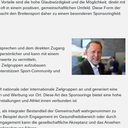
rteile sind die hohe Glaubwürdigkeit und die Möglichkeit, direkt mit
– oft in einem positiven, gemeinschaftlichen Umfeld. Diese Form der
 macht den Breitensport daher zu einem besonderen Sponsoringfeld.
 Ansprechen und dem direkten Zugang
 persönlicher und kann mit einem
nwerte zu vermitteln,
e Zielgruppen aufzubauen.
unterstützen Sport-Community und
t nationale oder internationale Zielgruppen an und generiert eine
 und Werbung vor Ort. Diese Art des Sponsorings bietet eine hohe
staltungen und Athlet:innen verbunden ist.
e, als integraler Bestandteil der Gemeinschaft wahrgenommen zu
um Beispiel durch Engagement im Gesundheitsbereich oder durch
s Engagement kann die gesellschaftliche Akzeptanz und das Ansehen