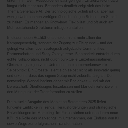
unter minimalem Ressourceneinsatz gelingen. Effizienz reicht dafür
längst nicht mehr aus. Besonders deutlich zeigt sich das beim
Thema Generative AI: Der technologische Schub ist da, aber nur
wenige Unternehmen verfügen über die nötigen Setups, um Schritt
zu halten. Es mangelt an Know-how, Flexibilität und oft auch am
Mut, bestehende Strukturen infrage zu stellen.
In dieser neuen Realität entscheidet nicht mehr allein der
Kampagnenerfolg, sondern der Zugang zur Zielgruppe – und der
gelingt vor allem über strategisch aufgebaute Communities,
Partnerschaften und Story-Ökosysteme. Sichtbarkeit entsteht durch
echte Kollaboration, nicht durch punktuelle Einzelmassnahmen.
Gleichzeitig zeigen viele Unternehmen eine bemerkenswerte
Selbstkritik: Ein Grossteil sieht sich selbst nicht als innovativ genug
und erkennt, dass das eigene Setup nicht zukunftsfähig ist. Der
notwendige Wandel beginnt daher mit Ehrlichkeit – und mit der
Bereitschaft, Überflüssiges loszulassen und klar definierte Ziele in
den Mittelpunkt der Transformation zu stellen.
Die aktuelle Ausgabe des Marketing Barometers 2025 liefert
fundierte Einblicke in Trends, Herausforderungen und strategische
Entwicklungen im Marketing. Im Fokus stehen unter anderem neue
KPI, die Rolle des Marketings im Unternehmen, der Einfluss von KI
sowie Wege zur erfolgreichen Transformation.