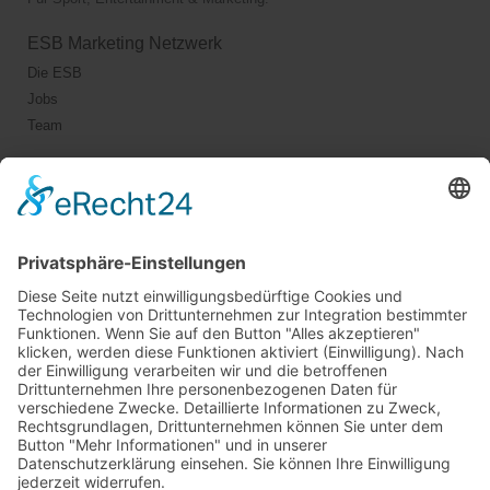
ESB Marketing Netzwerk
Die ESB
Jobs
Team
Jetzt vernetzen!
Die ESB auf LinkedIn
Newsletter abonnieren
Events
360° ENTERTAINMENT
eps ARENA SUMMIT
FANCOMMERCE FORUM
MARKENFESTIVAL