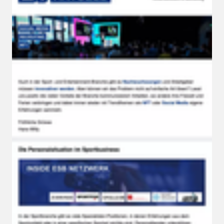
Authenticity Beats Synthetics – Warum
Echtheit im KI-Zeitalter zum Luxus wird
Marketing befindet sich im Umbruch. Neue
Technologien, verändertes Konsumentenverhalten
und die zunehmende Bedeutung…
03.08.2026
mehr lesen