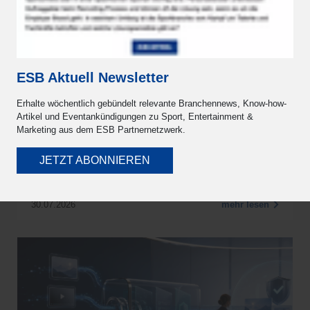
ESB Aktuell Newsletter
Erhalte wöchentlich gebündelt relevante Branchennews, Know-how-
Musiknutzung und KI im Sport- und
Artikel und Eventankündigungen zu Sport, Entertainment &
Entertainment-Marketing
Marketing aus dem ESB Partnernetzwerk.
Musik erzeugt Emotionen, verstärkt Botschaften
JETZT ABONNIEREN
und prägt Erlebnisse. Mit KI-generierter Musik
entstehen neue…
30.07.2026
mehr lesen