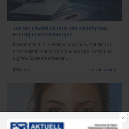
Teil 30: Überblick über die wichtigsten
EU-Digitalverordnungen
Im Rahmen ihrer «Digitalen Agenda» hat die EU
eine Vielzahl neuer Verordnungen für Daten und
digitale Systeme erlassen,…
04.08.2026
mehr lesen