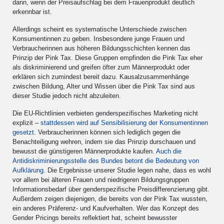
dann, wenn der Preisaufschlag bei dem Frauenprodukt deutlich
erkennbar ist.
Allerdings scheint es systematische Unterschiede zwischen
Konsumentinnen zu geben. Insbesondere junge Frauen und
Verbraucherinnen aus höheren Bildungsschichten kennen das
Prinzip der Pink Tax. Diese Gruppen empfinden die Pink Tax eher
als diskriminierend und greifen öfter zum Männerprodukt oder
erklären sich zumindest bereit dazu. Kausalzusammenhänge
zwischen Bildung, Alter und Wissen über die Pink Tax sind aus
dieser Studie jedoch nicht abzuleiten.
Die EU-Richtlinien verbieten genderspezifisches Marketing nicht
explizit –
stattdessen wird auf Sensibilisierung der Konsumentinnen
gesetzt
. Verbraucherinnen können sich lediglich gegen die
Benachteiligung wehren, indem sie das Prinzip durschauen und
bewusst die günstigeren Männerprodukte kaufen.
Auch die
Antidiskriminierungsstelle des Bundes betont die Bedeutung von
Aufklärung.
Die Ergebnisse unserer Studie legen nahe, dass es wohl
vor allem bei älteren Frauen und niedrigeren Bildungsgruppen
Informationsbedarf über genderspezifische Preisdifferenzierung gibt.
Außerdem zeigen diejenigen, die bereits von der Pink Tax wussten,
ein anderes Präferenz- und Kaufverhalten. Wer das Konzept des
Gender Pricings bereits reflektiert hat, scheint bewusster