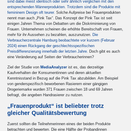
sind dabei meist identisch oder sehr ähnlich verglichen mit den
entsprechenden Männerprodukten. Trotzdem sind die Produkte mit
femininem Design oft teurer.
Solche Aufpreise bei Frauenprodukten
nennt man auch „Pink Tax“. Das Konzept der Pink Tax ist seit
einigen Jahren Thema von Debatten um die Diskriminierung von
Frauen. Unternehmen scheinen die erhöhte Bereitschaft von Frauen,
mehr für ihr Aussehen zu bezahlen, auszunutzen.
Die
Verbraucherzentrale Hamburg beobachtete vor kurzem (Februar
2024) einen Rückgang der geschlechtsspezifischen
Preisdifferenzierung innerhalb der letzten Jahre.
Doch gibt es auch
eine Veränderung auf Seiten der Verbraucherinnen?
Ziel der Studie von
MediaAnalyzer
ist es, das derzeitige
Kaufverhalten der Konsumentinnen und deren aktuellen
Kenntnisstand in Bezug auf die Pink Tax abzubilden. Am Beispiel
von genderspezifisch beworbenen Rasierern einer gängigen
Drogeriemarke wurden 371 Frauen zwischen 18 und 69 Jahren
befragt, die angeben Handrasierer zu nutzen.
„Frauenprodukt“ ist beliebter trotz
gleicher Qualitätsbewertung
Zuerst sollten die Teilnehmerinnen eines der beiden Produkte
betrachten und bewerten. Die eine Hälfte der Probandinnen