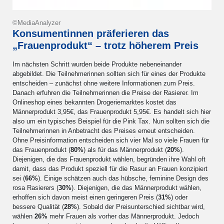
©MediaAnalyzer
Konsumentinnen präferieren das
„Frauenprodukt“ – trotz höherem Preis
Im nächsten Schritt wurden beide Produkte nebeneinander
abgebildet. Die Teilnehmerinnen sollten sich für eines der Produkte
entscheiden – zunächst ohne weitere Informationen zum Preis.
Danach erfuhren die Teilnehmerinnen die Preise der Rasierer. Im
Onlineshop eines bekannten Drogeriemarktes kostet das
Männerprodukt 3,95€, das Frauenprodukt 5,95€. Es handelt sich hier
also um ein typisches Beispiel für die Pink Tax. Nun sollten sich die
Teilnehmerinnen in Anbetracht des Preises erneut entscheiden.
Ohne Preisinformation entscheiden sich vier Mal so viele Frauen für
das Frauenprodukt (
80%
) als für das Männerprodukt (
20%
).
Diejenigen, die das Frauenprodukt wählen, begründen ihre Wahl oft
damit, dass das Produkt speziell für die Rasur an Frauen konzipiert
sei (
66%
). Einige schätzen auch das hübsche, feminine Design des
rosa Rasierers (
30%
). Diejenigen, die das Männerprodukt wählen,
erhoffen sich davon meist einen geringeren Preis (
31%
) oder
bessere Qualität (
28%
). Sobald der Preisunterschied sichtbar wird,
wählen
26%
mehr Frauen als vorher das Männerprodukt. Jedoch