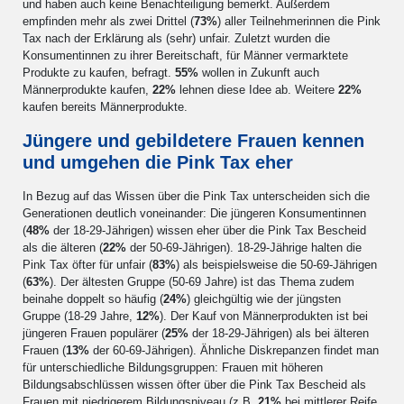
und haben auch keine Benachteiligung bemerkt. Außerdem
empfinden mehr als zwei Drittel (
73%
) aller Teilnehmerinnen die Pink
Tax nach der Erklärung als (sehr) unfair. Zuletzt wurden die
Konsumentinnen zu ihrer Bereitschaft, für Männer vermarktete
Produkte zu kaufen, befragt.
55%
wollen in Zukunft auch
Männerprodukte kaufen,
22%
lehnen diese Idee ab. Weitere
22%
kaufen bereits Männerprodukte.
Jüngere und gebildetere Frauen kennen
und umgehen die Pink Tax eher
In Bezug auf das Wissen über die Pink Tax unterscheiden sich die
Generationen deutlich voneinander: Die jüngeren Konsumentinnen
(
48%
der 18-29-Jährigen) wissen eher über die Pink Tax Bescheid
als die älteren (
22%
der 50-69-Jährigen). 18-29-Jährige halten die
Pink Tax öfter für unfair (
83%
) als beispielsweise die 50-69-Jährigen
(
63%
). Der ältesten Gruppe (50-69 Jahre) ist das Thema zudem
beinahe doppelt so häufig (
24%
) gleichgültig wie der jüngsten
Gruppe (18-29 Jahre,
12%
). Der Kauf von Männerprodukten ist bei
jüngeren Frauen populärer (
25%
der 18-29-Jährigen) als bei älteren
Frauen (
13%
der 60-69-Jährigen). Ähnliche Diskrepanzen findet man
für unterschiedliche Bildungsgruppen: Frauen mit höheren
Bildungsabschlüssen wissen öfter über die Pink Tax Bescheid als
Frauen mit niedrigerem Bildungsniveau (z.B.
21%
bei mittlerer Reife