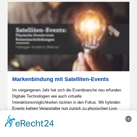
Markenbindung mit Satelliten-Events
Im vergangenen Jahr hat sich die Eventbranche neu erfunden.
Digitale Technologien wie auch virtuelle
Interaktionsmöglichkeiten rückten in den Fokus. Mit hybriden
Events kehren Veranstalter nun zurück zu physischen Live-
Erlebnissen. Dabei kristallisiert sich ein ganz besonderer Trend
heraus: Satelliten-Events. In seinem nächsten Academy
Webinar zeigt die
Habegger AG
, auf, weshalb sich
Unternehmen mit dieser spezifischen Eventform befassen