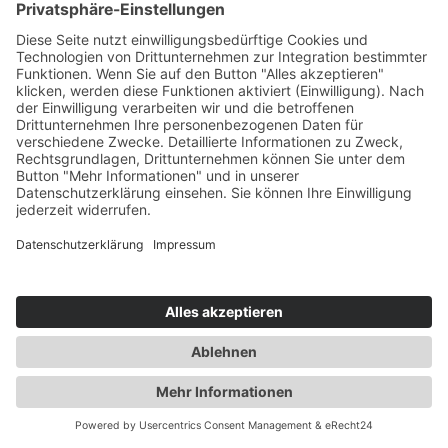
sollten.
30.09.2021
mehr lesen
Themen
News
Netzwerk
Events
Academy