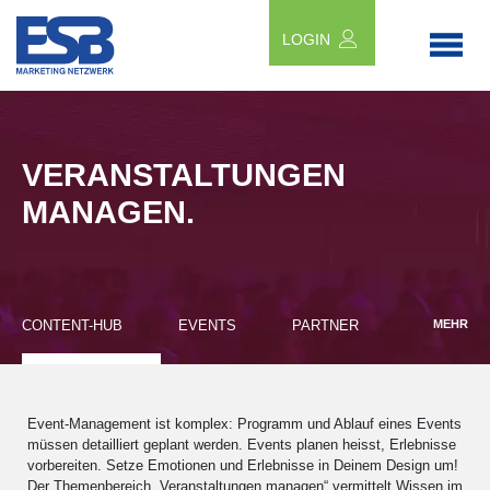
LOGIN
VERANSTALTUNGEN
MANAGEN.
CONTENT-HUB
EVENTS
PARTNER
MEHR
Event-Management ist komplex: Programm und Ablauf eines Events
müssen detailliert geplant werden. Events planen heisst, Erlebnisse
vorbereiten. Setze Emotionen und Erlebnisse in Deinem Design um!
Der Themenbereich „Veranstaltungen managen“ vermittelt Wissen im