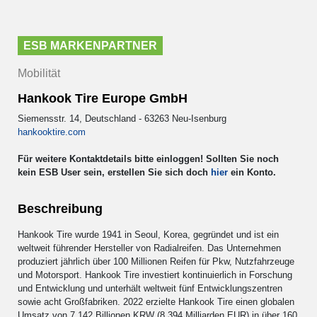
ESB MARKENPARTNER
Mobilität
Hankook Tire Europe GmbH
Siemensstr. 14, Deutschland - 63263 Neu-Isenburg
hankooktire.com
Für weitere Kontaktdetails bitte einloggen! Sollten Sie noch
kein ESB User sein, erstellen Sie sich doch
hier
ein Konto.
Beschreibung
Hankook Tire wurde 1941 in Seoul, Korea, gegründet und ist ein
weltweit führender Hersteller von Radialreifen. Das Unternehmen
produziert jährlich über 100 Millionen Reifen für Pkw, Nutzfahrzeuge
und Motorsport. Hankook Tire investiert kontinuierlich in Forschung
und Entwicklung und unterhält weltweit fünf Entwicklungszentren
sowie acht Großfabriken. 2022 erzielte Hankook Tire einen globalen
Umsatz von 7,142 Billionen KRW (8,394 Milliarden EUR) in über 160