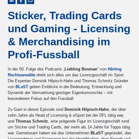
Sticker, Trading Cards
und Gaming - Licensing
& Merchandising im
Profi-Fussball
In der 50. Folge des Podcasts „
Liebling Bosman
“ von
Härting
Rechtsanwälte
dreht sich alles um das Lizenzgeschäft im Sport.
Die Experten Dominik Hilpisch-Hahn und Thomas Schmitz Gründer
von
BLaST
geben Einblicke in die Bedeutung, Entwicklung und
Dynamik der Vermarktung geistiger Eigentumsrechte – mit
besonderem Fokus auf den Fussball.
Zu Gast in dieser Episode sind
Dominik Hilpisch-Hahn
, der über
zehn Jahre als Head of Licensing & eSport bei der DFL tätig war,
und
Thomas Schmitz
, eine prägende Figur im Lizenzgeschäft rund
um Sticker und Trading Cards, der mehr als 14 Jahre für Topps tätig
war. Gemeinsam haben sie das Unternehmen
BLaST
gegründet, das
Lizenznehmer und Sponsoren bei der Identifikation, dem Erwerb und