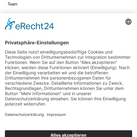
Team
Jetzt vernetzen!
Die ESB auf LinkedIn
Newsletter abonnieren
Events
360° ENTERTAINMENT
eps ARENA SUMMIT
FANCOMMERCE FORUM
MARKENFESTIVAL
Markenforum
SCHWEIZER MARKENKONGRESS
SPORT MARKE MEDIEN
SPORT & MARKE
SPORT.FORUM.SCHWEIZ