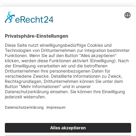
Jetzt vernetzen!
Die ESB auf LinkedIn
Newsletter abonnieren
Events
360° ENTERTAINMENT
eps ARENA SUMMIT
FANCOMMERCE FORUM
MARKENFESTIVAL
Markenforum
SCHWEIZER MARKENKONGRESS
SPORT MARKE MEDIEN
SPORT & MARKE
SPORT.FORUM.SCHWEIZ