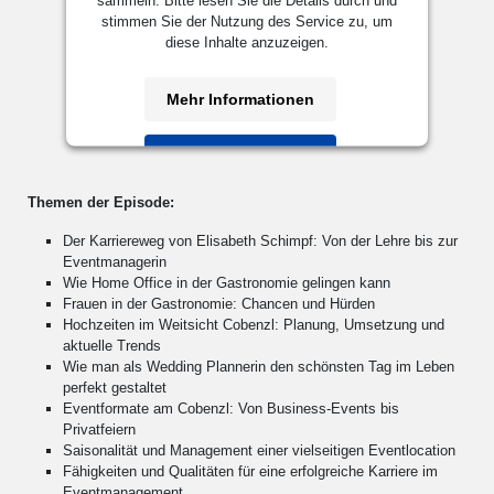
sammeln. Bitte lesen Sie die Details durch und
stimmen Sie der Nutzung des Service zu, um
diese Inhalte anzuzeigen.
Mehr Informationen
Akzeptieren
powered by
Usercentrics Consent
Themen der Episode:
Management Platform
&
eRecht24
Der Karriereweg von Elisabeth Schimpf: Von der Lehre bis zur
Eventmanagerin
Wie Home Office in der Gastronomie gelingen kann
Frauen in der Gastronomie: Chancen und Hürden
Hochzeiten im Weitsicht Cobenzl: Planung, Umsetzung und
aktuelle Trends
Wie man als Wedding Plannerin den schönsten Tag im Leben
perfekt gestaltet
Eventformate am Cobenzl: Von Business-Events bis
Privatfeiern
Saisonalität und Management einer vielseitigen Eventlocation
Fähigkeiten und Qualitäten für eine erfolgreiche Karriere im
Eventmanagement