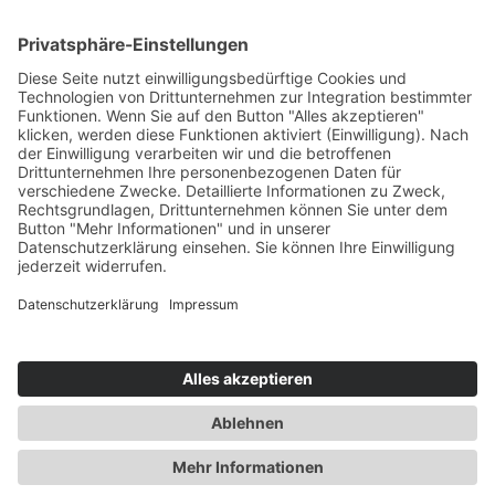
Newsletter abonnieren
Events
360° ENTERTAINMENT
eps ARENA SUMMIT
FANCOMMERCE FORUM
MARKENFESTIVAL
Markenforum
SCHWEIZER MARKENKONGRESS
SPORT MARKE MEDIEN
SPORT & MARKE
SPORT.FORUM.SCHWEIZ
SPORT.TOURISMUS.FORUM
Unternehmerforum
Web-Forum