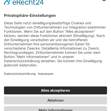
Die ESB auf LinkedIn
Newsletter abonnieren
Events
360° ENTERTAINMENT
eps ARENA SUMMIT
FANCOMMERCE FORUM
MARKENFESTIVAL
Markenforum
SCHWEIZER MARKENKONGRESS
SPORT MARKE MEDIEN
SPORT & MARKE
SPORT.FORUM.SCHWEIZ
SPORT.TOURISMUS.FORUM
Unternehmerforum
Web-Forum