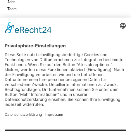
Jobs
Team
Jetzt vernetzen!
Die ESB auf LinkedIn
Newsletter abonnieren
Events
360° ENTERTAINMENT
eps ARENA SUMMIT
FANCOMMERCE FORUM
MARKENFESTIVAL
Markenforum
SCHWEIZER MARKENKONGRESS
SPORT MARKE MEDIEN
SPORT & MARKE