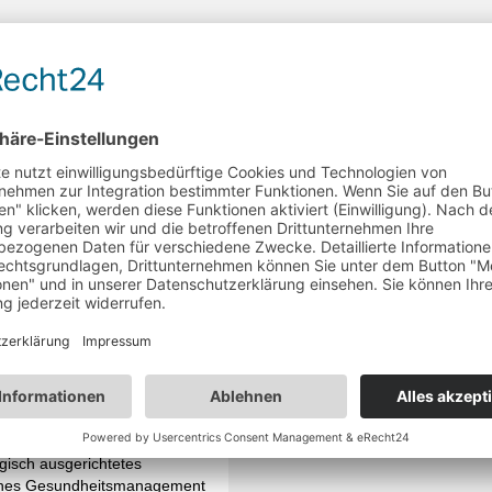
e Mitarbeitende –
s Unternehmen
sbedingte Ausfälle
hen jedes Jahr enorme Kosten
rnehmen – und das weit über
wirtschaftliche Ebene hinaus.
egisch ausgerichtetes
iches Gesundheitsmanagement