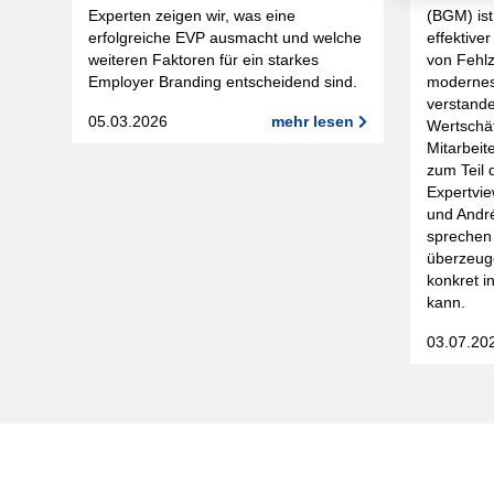
(BGM) ist
Experten zeigen wir, was eine
effektive
erfolgreiche EVP ausmacht und welche
von Fehlz
weiteren Faktoren für ein starkes
modernes
Employer Branding entscheidend sind.
verstande
05.03.2026
mehr lesen
Wertschät
Mitarbei
zum Teil 
Expertvi
und Andr
sprechen 
überzeug
konkret i
kann.
03.07.20