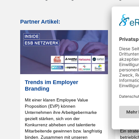
Partner Artikel:
Trends im Employer
Gesund
Branding
Starke
Mit einer klaren Employee Value
Krankheit
Proposition (EVP) können
verursac
Unternehmen ihre Arbeitgebermarke
für Unte
gezielt stärken, sich von der
die rein 
Konkurrenz abheben und talentierte
Ein strat
Mitarbeitende gewinnen bzw. langfristig
betriebl
binden. Zusammen mit unseren