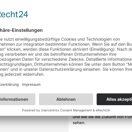
Führung quo vadis?
Was agile Führung ist und wie 
Unternehmen voran bringen kan
nächste Woche in unserem We
"Agile Führung"
besprochen. Wi
vorher von ESB Partnern wissen
sich die Rolle der Führungskräf
letzten 10 Jahren in ihren Auge
verändert hat, welche Tipps sie 
zukünftige Entscheider geben 
und wie sie die Zukunft von Fü
sehen.