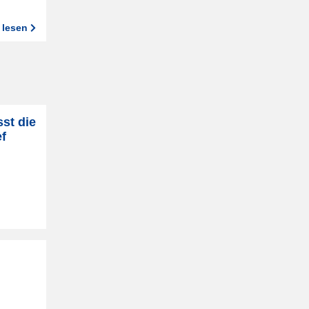
 lesen
st die
f
n