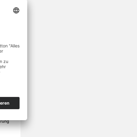
es
n, wird
bforum
r wollen
, wie
te in den
n
für
können
hrung