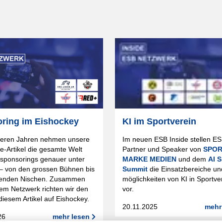
ring im Eishockey
KI im Sportverein
reren Jahren nehmen unsere
Im neuen ESB Inside stellen E
e-Artikel die gesamte Welt
Partner und Speaker von
SPO
tsponsorings genauer unter
MARKE MEDIEN
und dem
AI S
 – von den grossen Bühnen bis
Summit
die Einsatzbereiche un
enden Nischen. Zusammen
möglichkeiten von KI in Sportve
em Netzwerk richten wir den
vor.
diesem Artikel auf Eishockey.
20.11.2025
mehr
26
mehr lesen