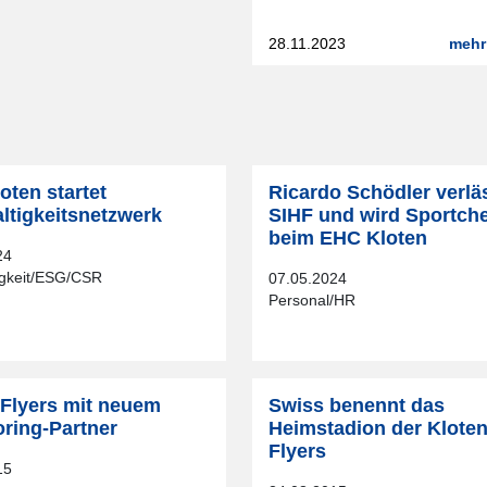
28.11.2023
mehr
oten startet
Ricardo Schödler verläs
ltigkeitsnetzwerk
SIHF und wird Sportche
beim EHC Kloten
24
igkeit/ESG/CSR
07.05.2024
Personal/HR
 Flyers mit neuem
Swiss benennt das
ring-Partner
Heimstadion der Klote
Flyers
15