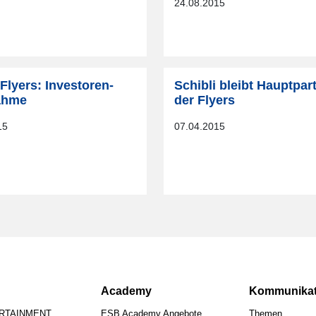
24.08.2015
Flyers: Investoren-
Schibli bleibt Hauptpar
ahme
der Flyers
15
07.04.2015
Academy
Kommunikat
ERTAINMENT
ESB Academy Angebote
Themen