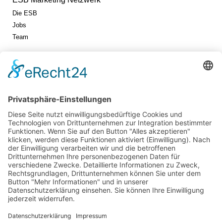
Die ESB
Jobs
Team
Jetzt vernetzen!
Die ESB auf LinkedIn
Newsletter abonnieren
Events
360° ENTERTAINMENT
eps ARENA SUMMIT
FANCOMMERCE FORUM
MARKENFESTIVAL
Markenforum
SCHWEIZER MARKENKONGRESS