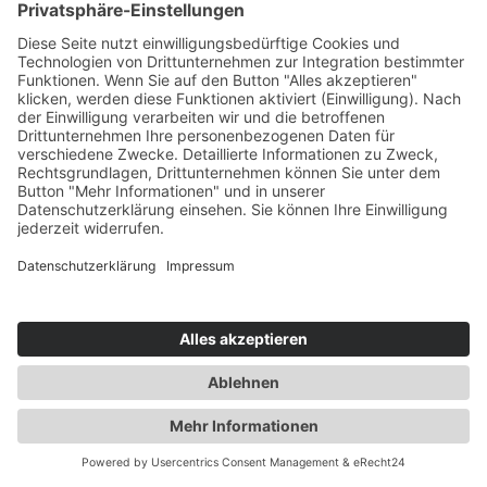
wachsenden Bereichen im Marketing. Doch wie
nehmen Shopper die verschiedenen…
23.07.2026
mehr lesen
Pop-Up Stores machen Marken erlebbar
Von interaktiven Produktstationen über digitale
Features bis hin zu Storytelling im Raum. Dieser
Inside-Artikel zeigt,…
23.07.2026
mehr lesen
Themen
News
Netzwerk
Events
Academy