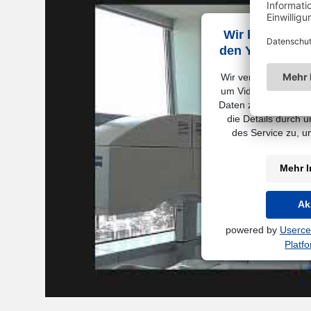
Wir benötigen
den YouTube Vi
Wir verwenden einen 
um Videoinhalte ein
Daten zu Ihren Aktivi
die Details durch 
des Service zu, 
Mehr I
Ak
powered by
Userce
Platf