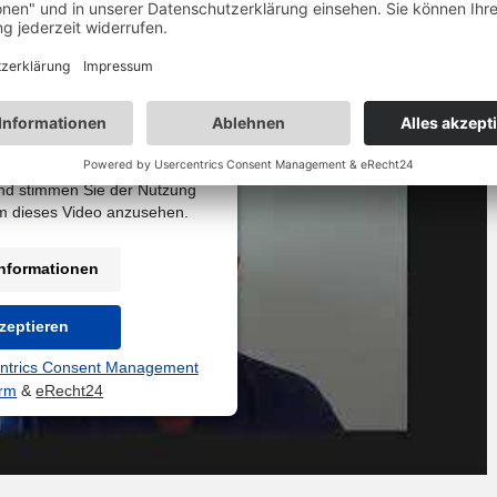
 Ihre Zustimmung, um
deo-Service zu laden!
Service eines Drittanbieters,
zubetten. Dieser Service kann
täten sammeln. Bitte lesen Sie
und stimmen Sie der Nutzung
um dieses Video anzusehen.
nformationen
zeptieren
ntrics Consent Management
orm
&
eRecht24