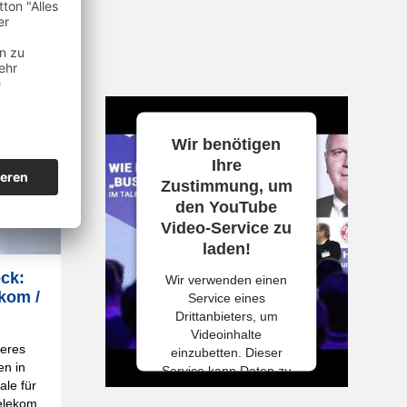
ttform
.
 lesen
Wir benötigen
Ihre
Zustimmung, um
den YouTube
Video-Service zu
laden!
eck:
Wir verwenden einen
kom /
Service eines
Drittanbieters, um
Videoinhalte
teres
einzubetten. Dieser
n in
Service kann Daten zu
ale für
Ihren Aktivitäten
elekom
sammeln. Bitte lesen