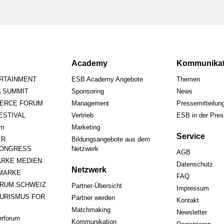
Academy
Kommunikat
ERTAINMENT
ESB Academy Angebote
Themen
A SUMMIT
Sponsoring
News
ERCE FORUM
Management
Pressemitteilun
STIVAL
Vertrieb
ESB in der Pre
um
Marketing
Service
ER
Bildungsangebote aus dem
ONGRESS
Netzwerk
AGB
RKE MEDIEN
Datenschutz
Netzwerk
MARKE
FAQ
RUM.SCHWEIZ
Partner-Übersicht
Impressum
URISMUS.FOR
Partner werden
Kontakt
Matchmaking
Newsletter
rforum
Kommunikation