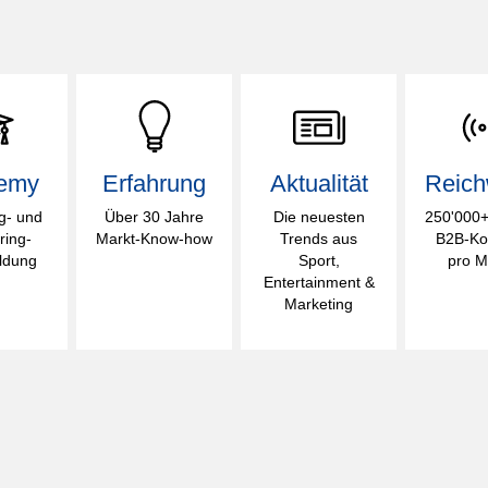
emy
Erfahrung
Aktualität
Reich
g- und
Über 30 Jahre
Die neuesten
250'000+ 
ring-
Markt-Know-how
Trends aus
B2B-Ko
ildung
Sport,
pro M
Entertainment &
Marketing