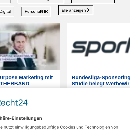
alle anzeigen
Digital
Personal/HR
urpose Marketing mit
Bundesliga-Sponsoring
ETHERBAND
Studie belegt Werbewi
für SsangYong im Fußba
s im Re-Live:
UBS
ist
Umfeld auf SPORT1
am mit BOTTLETOP
partner von der Initiative
Werbekunden, die in TV-Forma
RBAND. In Partnerschaft
Umfeld der Fußball-Bundesliga
ereinten Nationen,
WWF
,
regelmäßig werblich vertreten s
veryone und Global Citizen
können ihre Performance-Indik
underttausende von Menschen
nachhaltig steigern. Denn ein