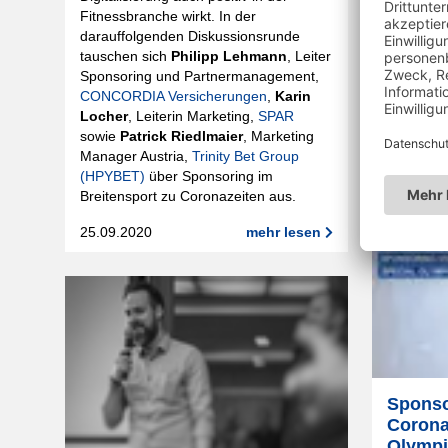
Fitnessbranche wirkt. In der
rund um 
darauffolgenden Diskussionsrunde
Welche R
tauschen sich
Philipp Lehmann
, Leiter
die Mark
Sponsoring und Partnermanagement,
werden Te
CONCORDIA Versicherungen
,
Karin
Entertain
Locher
, Leiterin Marketing,
SPAR
digitale A
sowie
Patrick Riedlmaier
, Marketing
die UBS?
Manager Austria,
Trinity Bet Group
23.09.20
(HPYBET)
über Sponsoring im
Breitensport zu Coronazeiten aus.
25.09.2020
mehr lesen
Sponso
Corona
Olympi