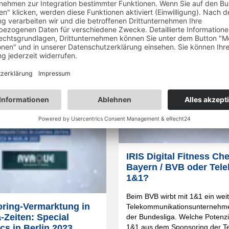
den Globus erreicht werden.
Markenauftritt auf der 360°-Pla
elevanz spielt das Thema für
zahlt messbar auf die Marke ein
enpositionierung der UBS? Wie
10.09.2020
mehr
stimonials aus Sport- und
ment integriert? Welche
ktivierungsstrategie verfolgt
20
mehr lesen
IRIS Digital Fitness Ch
Bayern / BVB oder Tele
1&1?
Beim BVB wirbt mit 1&1 ein wei
ring-Vermarktung in
Telekommunikationsunternehme
-Zeiten: Special
der Bundesliga. Welche Potenzi
cs in Berlin 2023
1&1 aus dem Sponsoring der T