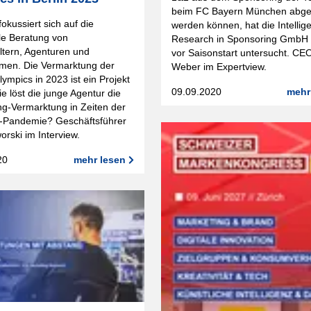
beim FC Bayern München abgel
kussiert sich auf die
werden können, hat die Intellig
lle Beratung von
Research in Sponsoring GmbH 
ltern, Agenturen und
vor Saisonstart untersucht. CE
men. Die Vermarktung der
Weber im Expertview.
lympics in 2023 ist ein Projekt
09.09.2020
mehr
e löst die junge Agentur die
g-Vermarktung in Zeiten der
Pandemie? Geschäftsführer
orski im Interview.
20
mehr lesen