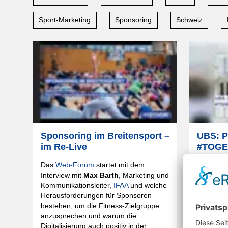
Sport-Marketing
Sponsoring
Schweiz
Sponsoring im Breitensport –
UBS: P
im Re-Live
#TOG
Das
Web-Forum
startet mit dem
Kostenlo
Interview mit
Max Barth
, Marketing und
gemeins
Kommunikationsleiter,
IFAA
und welche
Gründungs
Herausforderungen für Sponsoren
#TOGETHE
bestehen, um die Fitness-Zielgruppe
mit den V
anzusprechen und warum die
Project E
Digitalisierung auch positiv in der
sollen H