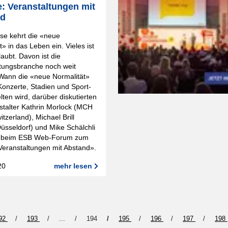
e: Veranstaltungen mit
nd
ise kehrt die «neue
t» in das Leben ein. Vieles ist
laubt. Davon ist die
ltungsbranche noch weit
 Wann die «neue Normalität»
Konzerte, Stadien und Sport-
lten wird, darüber diskutierten
stalter Kathrin Morlock (MCH
itzerland), Michael Brill
üsseldorf) und Mike Schälchli
) beim ESB Web-Forum zum
eranstaltungen mit Abstand».
20
mehr lesen
92
193
...
194
195
196
197
198