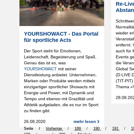
Re-Liv
Absta
Schrittwe
Normalitä
wieder er
YOURSHOWACT - Das Portal
Veransta
für sportliche Acts
entfernt.
Der Sport steht für Emotionen,
auch für 
Leidenschaft, Begeisterung und Spaß.
Events ge
Genau das ist es, was
die Veran
YOURSHOWACT
mit seiner
Global Sw
Dienstleistung anbietet. Unternehmen,
(D.LIVE D
Marken oder Produkte werden mittels
(TIT-PIT
einzigartiger sportlicher Showacts mit
Thema «V
Energie und Power, mit Dynamik und
28.08.20
Tempo und ebenso mit Grazilität und
Athletik aufgeladen, die es nur im Sport
zu finden gibt.
26.08.2020
mehr lesen
Seite
Vorherige
189
190
191
1