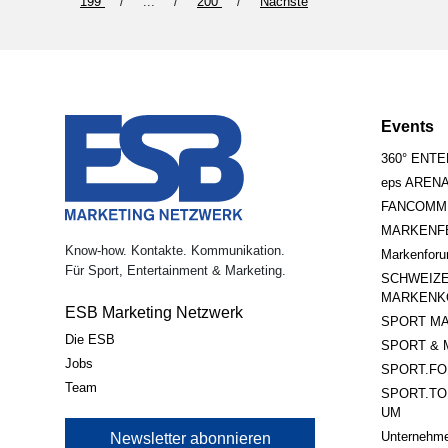
199
...
200
Nächste
Events
360° ENT
eps AREN
FANCOMM
MARKENFE
Know-how. Kontakte. Kommunikation.
Markenfor
Für Sport, Entertainment & Marketing.
SCHWEIZ
MARKENK
ESB Marketing Netzwerk
SPORT MA
Die ESB
SPORT & 
Jobs
SPORT.FO
Team
SPORT.TO
UM
Unternehme
Newsletter abonnieren