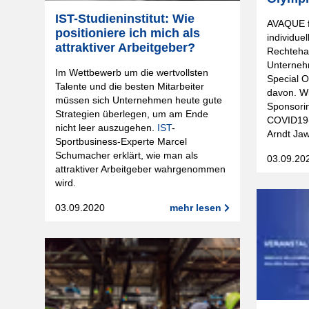
IST-Studieninstitut: Wie
AVAQUE fo
positioniere ich mich als
individue
attraktiver Arbeitgeber?
Rechteha
Unterneh
Im Wettbewerb um die wertvollsten
Special O
Talente und die besten Mitarbeiter
davon. Wi
müssen sich Unternehmen heute gute
Sponsorin
Strategien überlegen, um am Ende
COVID19-
nicht leer auszugehen.
IST
-
Arndt Jaw
Sportbusiness-Experte Marcel
Schumacher erklärt, wie man als
03.09.20
attraktiver Arbeitgeber wahrgenommen
wird.
03.09.2020
mehr lesen