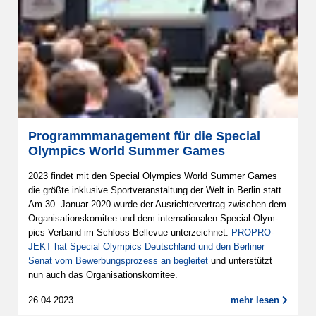
Pro­gramm­ma­na­ge­ment für die Special
Olympics World Summer Games
2023 findet mit den Spe­cial Olym­pics World Summer Games
die größte inklu­sive Sport­ver­an­stal­tung der Welt in Berlin statt.
Am 30. Januar 2020 wurde der Aus­rich­ter­ver­trag zwi­schen dem
Orga­ni­sa­ti­ons­ko­mi­tee und dem inter­na­ti­o­na­len Spe­cial Olym­
pics Ver­band im Schloss Bel­le­vue unter­zeich­net.
PRO­PRO­
JEKT hat Spe­cial Olym­pics Deut­sch­land und den Ber­li­ner
Senat vom Bewer­bungs­pro­zess an beglei­tet
und unter­stützt
nun auch das Orga­ni­sa­ti­ons­ko­mi­tee.
26.04.2023
mehr lesen