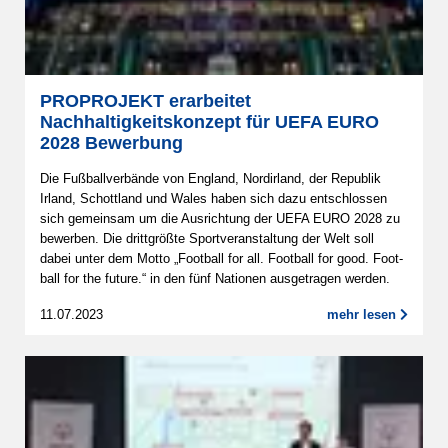
PROPROJEKT erarbeitet
Nachhaltigkeitskonzept für UEFA EURO
2028 Bewerbung
Die Fuß­ball­ver­bände von Eng­land, Nord­ir­land, der Repu­blik
Irland, Schott­land und Wales haben sich dazu ent­schlos­sen
sich gemein­sam um die Aus­rich­tung der UEFA EURO 2028 zu
bewer­ben. Die dritt­größte Sport­ver­an­stal­tung der Welt soll
dabei unter dem Motto „Foot­ball for all. Foot­ball for good. Foot­
ball for the future.“ in den fünf Nati­o­nen aus­ge­tra­gen werden.
11.07.2023
mehr lesen