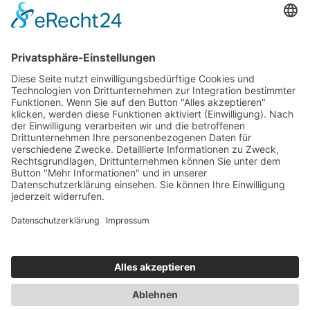
Jetzt vernetzen!
Die ESB auf LinkedIn
Newsletter abonnieren
Events
360° ENTERTAINMENT
eps ARENA SUMMIT
FANCOMMERCE FORUM
MARKENFESTIVAL
Markenforum
SCHWEIZER MARKENKONGRESS
SPORT MARKE MEDIEN
SPORT & MARKE
SPORT.FORUM.SCHWEIZ
SPORT.TOURISMUS.FORUM
Unternehmerforum