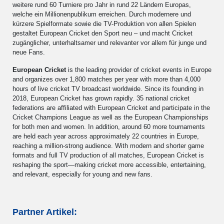
weitere rund 60 Turniere pro Jahr in rund 22 Ländern Europas,
welche ein Millionenpublikum erreichen. Durch modernere und
kürzere Spielformate sowie die TV-Produktion von allen Spielen
gestaltet European Cricket den Sport neu – und macht Cricket
zugänglicher, unterhaltsamer und relevanter vor allem für junge und
neue Fans.
European Cricket
is the leading provider of cricket events in Europe
and organizes over 1,800 matches per year with more than 4,000
hours of live cricket TV broadcast worldwide. Since its founding in
2018, European Cricket has grown rapidly. 35 national cricket
federations are affiliated with European Cricket and participate in the
Cricket Champions League as well as the European Championships
for both men and women. In addition, around 60 more tournaments
are held each year across approximately 22 countries in Europe,
reaching a million-strong audience. With modern and shorter game
formats and full TV production of all matches, European Cricket is
reshaping the sport—making cricket more accessible, entertaining,
and relevant, especially for young and new fans.
Partner Artikel: