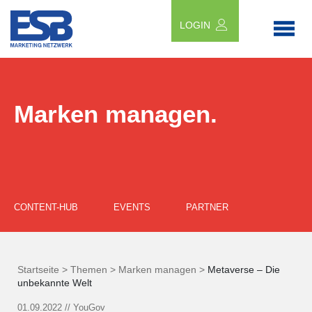
LOGIN
Marken managen.
CONTENT-HUB
EVENTS
PARTNER
Startseite >
Themen >
Marken managen >
Metaverse – Die
unbekannte Welt
01.09.2022
//
YouGov