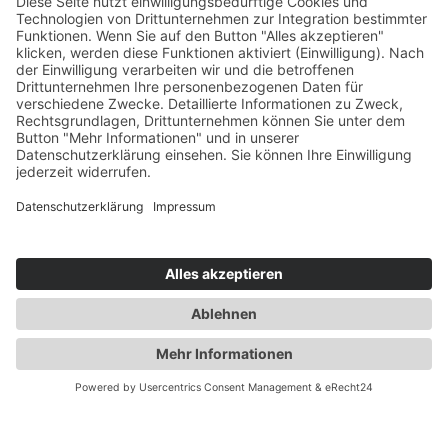
Know-how. Kontakte. Kommunikation.
Für Sport, Entertainment & Marketing.
ESB Marketing Netzwerk
Die ESB
Jobs
Team
Jetzt vernetzen!
Die ESB auf
LinkedIn
Newsletter abonnieren
Themen
News
Netzwerk
Events
Academy
Events