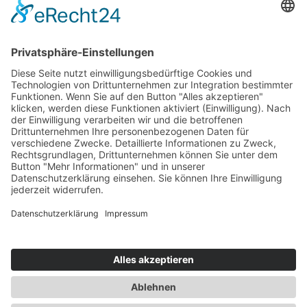
Jetzt vernetzen!
Die ESB auf LinkedIn
Newsletter abonnieren
Events
360° ENTERTAINMENT
eps ARENA SUMMIT
FANCOMMERCE FORUM
MARKENFESTIVAL
Markenforum
SCHWEIZER MARKENKONGRESS
SPORT MARKE MEDIEN
SPORT & MARKE
SPORT.FORUM.SCHWEIZ
SPORT.TOURISMUS.FORUM
Unternehmerforum