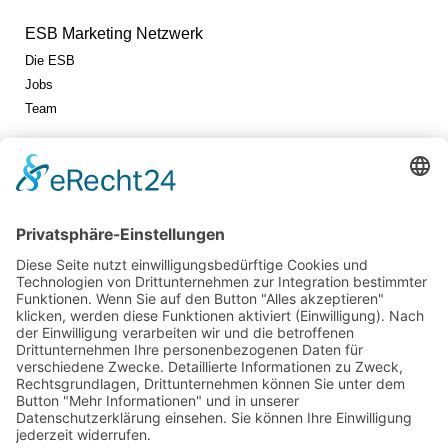
ESB Marketing Netzwerk
Die ESB
Jobs
Team
Jetzt vernetzen!
Die ESB auf LinkedIn
Newsletter abonnieren
Events
360° ENTERTAINMENT
eps ARENA SUMMIT
FANCOMMERCE FORUM
MARKENFESTIVAL
Markenforum