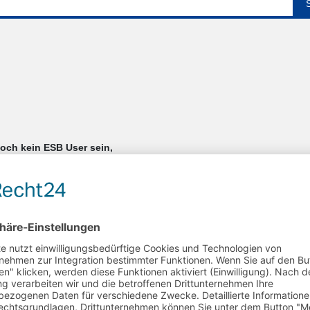
noch kein ESB User sein,
die ihr Management klar, effizient und zukunftsfähig organisieren wolle
digitale Weiterentwicklung von Sportverbänden spezialisiert hat, wisse
, wenn das Verbandsmanagement maximal effizient ist.
es System, das die Vielfalt des Sports abbildet. Es vereint alle Proze
n, Ressourcen – flexibel, erweiterbar und immer passend zum jeweilig
rbar erleichtern.
mationen und schaffen eine offene, zukunftssichere Sport-Management