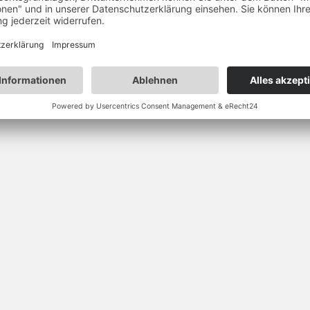
DOSB oder Streamingdiensten.
le Sportverbände wie den Deutschen Hockey-Bund, den Deutschen Lacro
rmanenten Austausch, um unsere Kunden immer auf dem neuesten Sta
lare Prozesse, moderne Technologie und ein Betriebssystem, das mit j
hen Verbandsmanagement im Sport einfach, effizient, zukunftssicher 