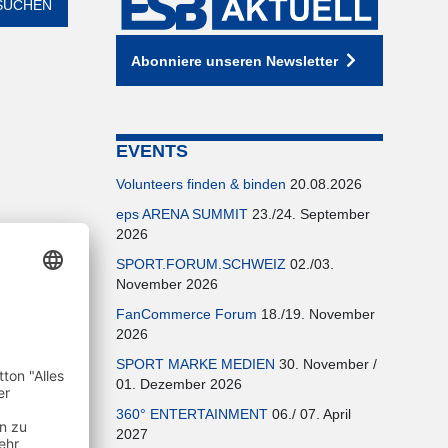
Abonniere unseren Newsletter
EVENTS
Volunteers finden & binden
20.08.2026
eps ARENA SUMMIT
23./24. September
2026
SPORT.FORUM.SCHWEIZ
02./03.
November 2026
FanCommerce Forum
18./19. November
n.
2026
n wir, dass
SPORT MARKE MEDIEN
30. November /
sse in
01. Dezember 2026
en
360° ENTERTAINMENT
06./ 07. April
2027
-Plattform