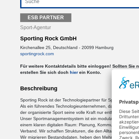
ESB PARTNER
Sport-Agentur
Sporting Rock GmbH
Kirchenallee 25, Deutschland - 20099 Hamburg
sportingrock.com
Für weitere Kontaktdetails bitte einloggen! Sollten Sie 
erstellen Sie sich doch
hier
ein Konto.
Beschreibung
Sporting Rock ist der Technologiepartner für Sportverbände, 
Als ein führendes Technologieunternehmen, das sich auf die 
der organisierte Sport seine volle Kraft nur entfalten kann
Unser Sportmanagementsystem ist ein modulares, cloudbasiert
einem klaren digitalen Raum: Planung, Kommunikation, Date
Verband. Wir schaffen Strukturen, die den Alltag im Sport spü
Wir migrieren Bestandsdaten, heben den Mehrwert der Infor