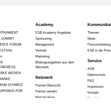
Academy
Kommunikat
ERTAINMENT
ESB Academy Angebote
Themen
A SUMMIT
Sponsoring
News
ERCE FORUM
Management
Pressemitteilun
STIVAL
Vertrieb
ESB in der Pre
um
Marketing
Service
ER
Bildungsangebote aus dem
ONGRESS
Netzwerk
AGB
RKE MEDIEN
Datenschutz
Netzwerk
MARKE
FAQ
RUM.SCHWEIZ
Partner-Übersicht
Impressum
URISMUS.FOR
Partner werden
Kontakt
Matchmaking
Newsletter
rforum
Kommunikation
Registrieren
Referenzen