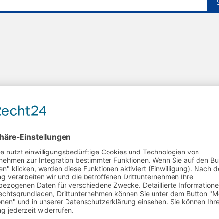
noch kein ESB User sein,