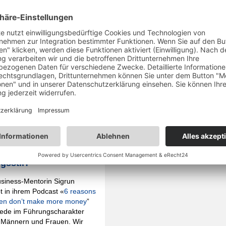
 machen das KKL Luzern zur attraktiven Begegnungsstätte.
s genderspezifische
chiede im
gsstil?
usiness-Mentorin Sigrun
t in ihrem Podcast «
6 reasons
n don’t make more money
”
ede im Führungscharakter
 Männern und Frauen. Wir