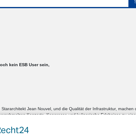
noch kein ESB User sein,
 Stararchitekt Jean Nouvel, und die Qualität der Infrastruktur, machen
erschmelzen Konzerte, Kongresse und kulinarische Erlebnisse zu eine
ion für Produktpräsentationen, Jubiläumsfeiern, Award-Verleihungen,
udes ist der Konzertsaal, dessen Akustik für unvergessliche Klangm
für Kongresse vielfältige Inszenierungsmöglichkeiten bietet. Zahlreiche