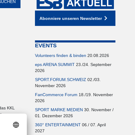
Abonniere unseren Newsletter
EVENTS
Volunteers finden & binden
20.08.2026
eps ARENA SUMMIT
23./24. September
2026
SPORT.FORUM.SCHWEIZ
02./03.
November 2026
FanCommerce Forum
18./19. November
2026
 das KKL
SPORT MARKE MEDIEN
30. November /
r
01. Dezember 2026
360° ENTERTAINMENT
06./ 07. April
omente
2027
 weitere