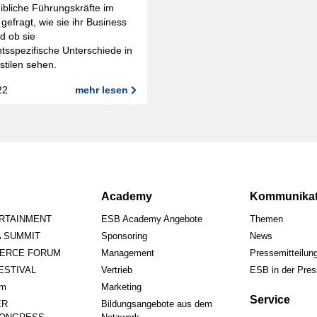
ibliche Führungskräfte im
gefragt, wie sie ihr Business
d ob sie
tsspezifische Unterschiede in
tilen sehen.
22
mehr lesen
Academy
Kommunikat
ERTAINMENT
ESB Academy Angebote
Themen
A SUMMIT
Sponsoring
News
ERCE FORUM
Management
Pressemitteilun
STIVAL
Vertrieb
ESB in der Pre
um
Marketing
Service
ER
Bildungsangebote aus dem