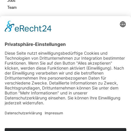
Jobs
Team
Jetzt vernetzen!
Die ESB auf LinkedIn
Newsletter abonnieren
Events
360° ENTERTAINMENT
eps ARENA SUMMIT
FANCOMMERCE FORUM
MARKENFESTIVAL
Markenforum
SCHWEIZER MARKENKONGRESS
SPORT MARKE MEDIEN
SPORT & MARKE