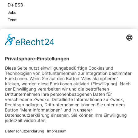
Die ESB
Jobs
Team
Jetzt vernetzen!
Die ESB auf LinkedIn
Newsletter abonnieren
Events
360° ENTERTAINMENT
eps ARENA SUMMIT
FANCOMMERCE FORUM
MARKENFESTIVAL
Markenforum
SCHWEIZER MARKENKONGRESS