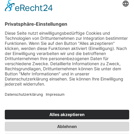
Jetzt vernetzen!
Die ESB auf LinkedIn
Newsletter abonnieren
Events
360° ENTERTAINMENT
eps ARENA SUMMIT
FANCOMMERCE FORUM
MARKENFESTIVAL
Markenforum
SCHWEIZER MARKENKONGRESS
SPORT MARKE MEDIEN
SPORT & MARKE
SPORT.FORUM.SCHWEIZ
SPORT.TOURISMUS.FORUM
Unternehmerforum