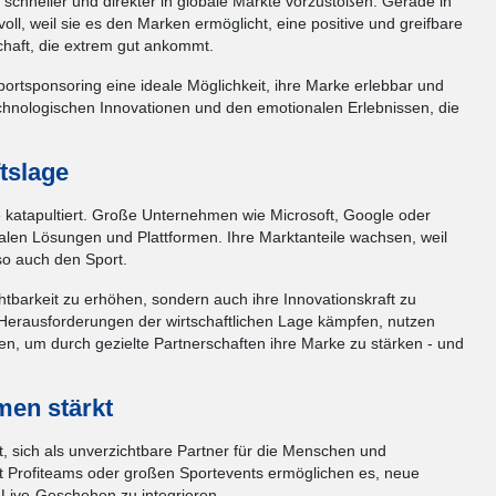
 schneller und direkter in globale Märkte vorzustoßen. Gerade in
oll, weil sie es den Marken ermöglicht, eine positive und greifbare
chaft, die extrem gut ankommt.
rtsponsoring eine ideale Möglichkeit, ihre Marke erlebbar und
chnologischen Innovationen und den emotionalen Erlebnissen, die
tslage
lle katapultiert. Große Unternehmen wie Microsoft, Google oder
alen Lösungen und Plattformen. Ihre Marktanteile wachsen, weil
so auch den Sport.
htbarkeit zu erhöhen, sondern auch ihre Innovationskraft zu
 Herausforderungen der wirtschaftlichen Lage kämpfen, nutzen
, um durch gezielte Partnerschaften ihre Marke zu stärken - und
men stärkt
, sich als unverzichtbare Partner für die Menschen und
it Profiteams oder großen Sportevents ermöglichen es, neue
s Live-Geschehen zu integrieren.