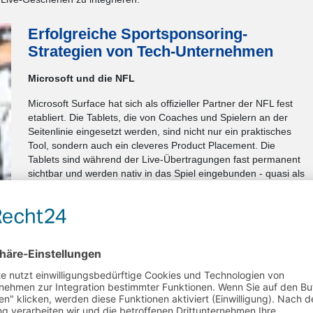
Erfolgreiche Sportsponsoring-
Strategien von Tech-Unternehmen
Microsoft und die NFL
Microsoft Surface hat sich als offizieller Partner der NFL fest
etabliert. Die Tablets, die von Coaches und Spielern an der
Seitenlinie eingesetzt werden, sind nicht nur ein praktisches
Tool, sondern auch ein cleveres Product Placement. Die
Tablets sind während der Live-Übertragungen fast permanent
sichtbar und werden nativ in das Spiel eingebunden - quasi als
fester Bestandteil des Sports
ogie ganz weit vorne. Google vermarktet über die NBA vor allem die
en Partnerschaft.
n Jahren mit der Deutschen Fußball Liga (DFL) und ermöglicht