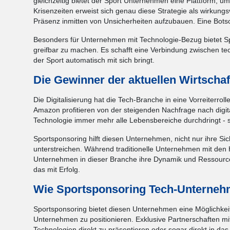
gleichzeitig bietet der Sport Unternehmen eine Plattform, um
Krisenzeiten erweist sich genau diese Strategie als wirkungsv
Präsenz inmitten von Unsicherheiten aufzubauen. Eine Bots
Besonders für Unternehmen mit Technologie-Bezug bietet Spo
greifbar zu machen. Es schafft eine Verbindung zwischen te
der Sport automatisch mit sich bringt.
Die Gewinner der aktuellen Wirtschaf
Die Digitalisierung hat die Tech-Branche in eine Vorreiterro
Amazon profitieren von der steigenden Nachfrage nach digit
Technologie immer mehr alle Lebensbereiche durchdringt - 
Sportsponsoring hilft diesen Unternehmen, nicht nur ihre Sic
unterstreichen. Während traditionelle Unternehmen mit den
Unternehmen in dieser Branche ihre Dynamik und Ressourcen
das mit Erfolg.
Wie Sportsponsoring Tech-Unterneh
Sportsponsoring bietet diesen Unternehmen eine Möglichkeit
Unternehmen zu positionieren. Exklusive Partnerschaften m
Technologien direkt zu präsentieren oder sogar direkt in da