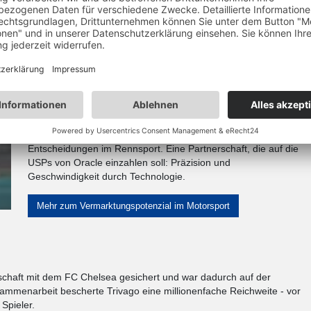
ligenz fortschrittliche Datenanalysen für den Fußball - die
iken und tiefere Einblicke in das Spielgeschehen.
Oracle und die Formel 1
Als Hauptsponsor von Red Bull Racing nutzt Oracle die Formel
1, um Cloud-Technologien zu präsentieren. Nach eigenen
Angaben hat die Oracle Cloud Infrastructure die Anzahl der
durchgeführten Strategiesimulationen um das 1.000-fache
gesteigert. Ziel dabei: Bessere Vorhersagen für präzisere
Entscheidungen im Rennsport. Eine Partnerschaft, die auf die
USPs von Oracle einzahlen soll: Präzision und
Geschwindigkeit durch Technologie.
Mehr zum Vermarktungspotenzial im Motorsport
rschaft mit dem FC Chelsea gesichert und war dadurch auf der
ammenarbeit bescherte Trivago eine millionenfache Reichweite - vor
Spieler.