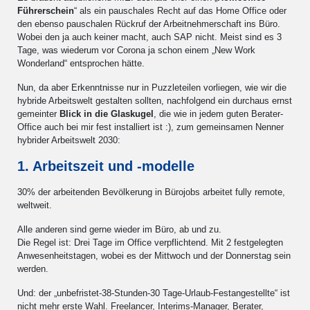
Führerschein
“ als ein pauschales Recht auf das Home Office oder
den ebenso pauschalen Rückruf der Arbeitnehmerschaft ins Büro.
Wobei den ja auch keiner macht, auch SAP nicht. Meist sind es 3
Tage, was wiederum vor Corona ja schon einem „New Work
Wonderland“ entsprochen hätte.
Nun, da aber Erkenntnisse nur in Puzzleteilen vorliegen, wie wir die
hybride Arbeitswelt gestalten sollten, nachfolgend ein durchaus ernst
gemeinter
Blick in die Glaskugel
, die wie in jedem guten Berater-
Office auch bei mir fest installiert ist :), zum gemeinsamen Nenner
hybrider Arbeitswelt 2030:
1. Arbeitszeit und -modelle
30% der arbeitenden Bevölkerung in Bürojobs arbeitet fully remote,
weltweit.
Alle anderen sind gerne wieder im Büro, ab und zu.
Die Regel ist: Drei Tage im Office verpflichtend. Mit 2 festgelegten
Anwesenheitstagen, wobei es der Mittwoch und der Donnerstag sein
werden.
Und: der „unbefristet-38-Stunden-30 Tage-Urlaub-Festangestellte“ ist
nicht mehr erste Wahl. Freelancer, Interims-Manager, Berater,