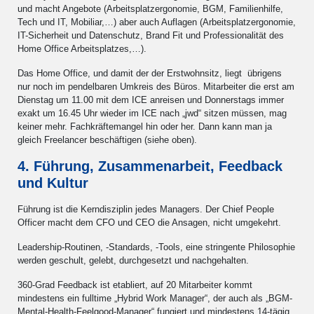
und macht Angebote (Arbeitsplatzergonomie, BGM, Familienhilfe,
Tech und IT, Mobiliar,…) aber auch Auflagen (Arbeitsplatzergonomie,
IT-Sicherheit und Datenschutz, Brand Fit und Professionalität des
Home Office Arbeitsplatzes,…).
Das Home Office, und damit der der Erstwohnsitz, liegt übrigens
nur noch im pendelbaren Umkreis des Büros. Mitarbeiter die erst am
Dienstag um 11.00 mit dem ICE anreisen und Donnerstags immer
exakt um 16.45 Uhr wieder im ICE nach „jwd“ sitzen müssen, mag
keiner mehr. Fachkräftemangel hin oder her. Dann kann man ja
gleich Freelancer beschäftigen (siehe oben).
4. Führung, Zusammenarbeit, Feedback
und Kultur
Führung ist die Kerndisziplin jedes Managers. Der Chief People
Officer macht dem CFO und CEO die Ansagen, nicht umgekehrt.
Leadership-Routinen, -Standards, -Tools, eine stringente Philosophie
werden geschult, gelebt, durchgesetzt und nachgehalten.
360-Grad Feedback ist etabliert, auf 20 Mitarbeiter kommt
mindestens ein fulltime „Hybrid Work Manager“, der auch als „BGM-
Mental-Health-Feelgood-Manager“ fungiert und mindestens 14-tägig