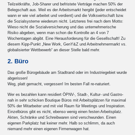
Teilzeitkräfte, Job-Sharer und befristete Verträge machen 50% der
Belegschaft aus. Weil es der Arbeitsmarkt hergibt (jeder entscheidet
wann er wie viel arbeitet und verdient) und die Volkswirtschaft bzw.
die Sozialsysteme wiederum nicht. Letzteres frei nach dem Motto:
Wieso nicht die Sozialversicherung und das unternehmerische
Risiko abgeben, wenn man schon die Kontrolle an 4 von 7
Wochentagen abgibt. Eine Herausforderung für die Gesellschaft! Zu
diesem Kipp-Punkt „New Work, GenY&Z und Arbeitnehmermarkt vs.
globalisierter Wettbewerb“ an dieser Stelle bald mehr.
2. Büro
Das große Bürogebäude am Stadtrand oder im Industriegebiet wurde
abgerissen!
Weg, platt gemacht, vergessen! Im besten Fall re-naturiert.
Wer es bezahlen kann residiert ÖPNV-, Stadt-, Kultur- und Gastro-
nah in sehr schicken Boutique Büros mit Arbeitsplätzen für maximal
50% der Mitarbeiter und mit viel Raum für Meetings und Inspiration.
Einzelbüros gibt es nicht, ebenso wenig einen festen Arbeitsplatz.
Akten, Schränke und Schreibwaren sind verschwunden. Einen
eigenen Parkplatz hat keiner mehr. Halb so schlimm, da auch
niemand mehr einen eigenen Firmenwagen hat.