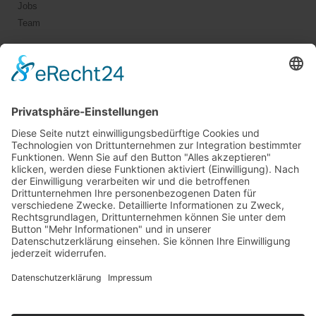
Jobs
Team
Jetzt vernetzen!
Die ESB auf LinkedIn
Newsletter abonnieren
Events
360° ENTERTAINMENT
eps ARENA SUMMIT
FANCOMMERCE FORUM
MARKENFESTIVAL
Markenforum
SCHWEIZER MARKENKONGRESS
SPORT MARKE MEDIEN
SPORT & MARKE