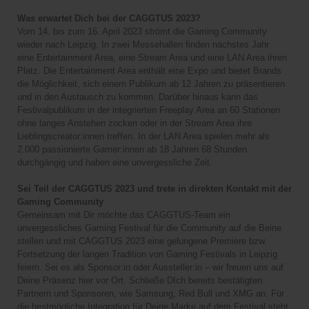
Was erwartet Dich bei der CAGGTUS 2023?
Vom 14. bis zum 16. April 2023 strömt die Gaming Community
wieder nach Leipzig. In zwei Messehallen finden nächstes Jahr
eine
Entertainment Area, eine Stream Area und eine LAN Area ihren
Platz. Die Entertainment Area enthält eine Expo und bietet Brands
die Möglichkeit, sich einem Publikum ab 12 Jahren zu präsentieren
und in den Austausch zu kommen. Darüber hinaus kann das
Festivalpublikum in der integrierten Freeplay Area an 60 Stationen
ohne langes Anstehen zocken oder in der Stream Area ihre
Lieblingscreator:innen treffen. In der LAN Area spielen mehr als
2.000 passionierte Gamer:innen ab 18 Jahren 68 Stunden
durchgängig und haben eine unvergessliche Zeit.
Sei Teil der CAGGTUS 2023 und trete in direkten Kontakt mit der
Gaming Community
Gemeinsam mit Dir möchte das CAGGTUS-Team ein
unvergessliches Gaming Festival für die Community auf die Beine
stellen und mit CAGGTUS 2023 eine gelungene Premiere bzw.
Fortsetzung der langen Tradition von Gaming Festivals in Leipzig
feiern. Sei es als Sponsor:in oder Aussteller:in – wir freuen uns auf
Deine Präsenz hier vor Ort. Schließe DIch bereits bestätigten
Partnern und Sponsoren, wie Samsung, Red Bull und XMG an. Für
die bestmögliche Integration für Deine Marke auf dem Festival steht