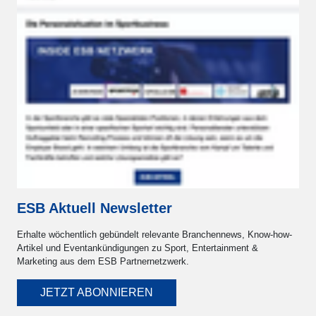
bleiben
Bei einer Wachstumsrate von ca. 10% jährlich soll
die weltweite Anhängerschaft für den eSport im
Jahr 2023 bereits…
21.07.2022
mehr lesen
ESB Aktuell Newsletter
Erhalte wöchentlich gebündelt relevante Branchennews, Know-how-
Artikel und Eventankündigungen zu Sport, Entertainment &
Marketing aus dem ESB Partnernetzwerk.
JETZT ABONNIEREN
E-Sport-Sponsoring: Zielgruppen-