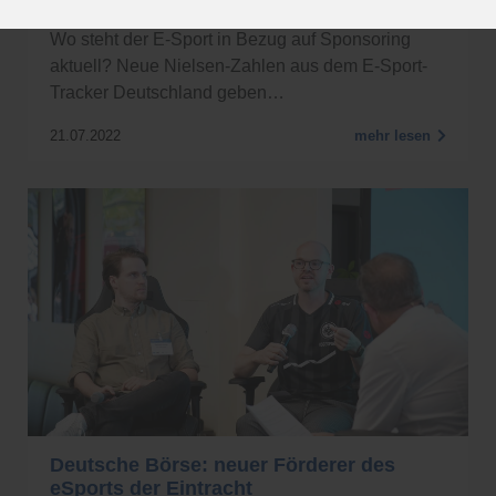
Insights und Markttrends
Wo steht der E-Sport in Bezug auf Sponsoring
aktuell? Neue Nielsen-Zahlen aus dem E-Sport-
Tracker Deutschland geben…
21.07.2022
mehr lesen
Deutsche Börse: neuer Förderer des
eSports der Eintracht