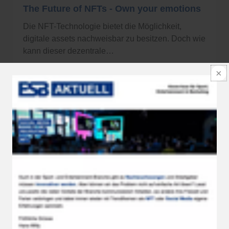
The Future of NFTs - Own your emotions
Die NFT-Technologie bietet die Möglichkeit,
digitale assets nachweisbar zu besitzen. Doch wie
kann dieser dezentrale…
25.07.2022
mehr lesen
eSport-Sponsoring: gekommen, um zu