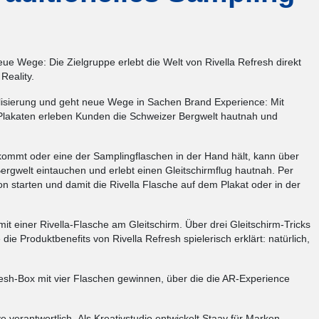
ue Wege: Die Zielgruppe erlebt die Welt von Rivella Refresh direkt
Reality.
talisierung und geht neue Wege in Sachen Brand Experience: Mit
-Plakaten erleben Kunden die Schweizer Bergwelt hautnah und
ommt oder eine der Samplingflaschen in der Hand hält, kann über
ergwelt eintauchen und erlebt einen Gleitschirmflug hautnah. Per
starten und damit die Rivella Flasche auf dem Plakat oder in der
mit einer Rivella-Flasche am Gleitschirm. Über drei Gleitschirm-Tricks
ie Produktbenefits von Rivella Refresh spielerisch erklärt: natürlich,
resh-Box mit vier Flaschen gewinnen, über die die AR-Experience
e verantwortlich. Als Kreativstudio entwickelt Staay für Marken