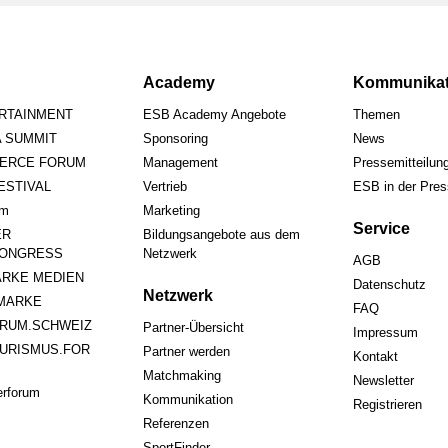
Academy
Kommunikat
ERTAINMENT
ESB Academy Angebote
Themen
A SUMMIT
Sponsoring
News
ERCE FORUM
Management
Pressemitteilun
STIVAL
Vertrieb
ESB in der Pre
um
Marketing
Service
ER
Bildungsangebote aus dem
ONGRESS
Netzwerk
AGB
RKE MEDIEN
Datenschutz
Netzwerk
MARKE
FAQ
RUM.SCHWEIZ
Partner-Übersicht
Impressum
URISMUS.FOR
Partner werden
Kontakt
Matchmaking
Newsletter
rforum
Kommunikation
Registrieren
Referenzen
SportFinder