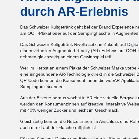
durch AR-Erlebnis
Das Schweizer Kultgetränk geht bei der Brand Experience ne
am OOH-Plakat oder auf der Samplingflasche in Augmented 
Das Schweizer Kultgetränk Rivella setzt in Zukunft auf Digi
einem virtuellen Augmented Reality (AR)-Erlebnis auf OOH
nehmen gleichzeitig an einem Gewinnspiel teil.
Wer im Herbst an einem Plakat der Schweizer Marke vorbeik
eine eingebundene AR-Technologie direkt in die Schweizer B
QR-Code können die Konsument:innen die webAR-Applikation 
Samplingbox scannen.
Aus der Etikette heraus wächst in AR eine virtuelle Bergwelt 
werden den Konsument:innen auf kreative, interaktive Weise d
mit 40% weniger Zucker und leicht im Geschmack.
Gleichzeitig können die Nutzer:innen im Anschluss eine Ref
auch direkt auf der Flasche möglich ist.
Für das Konzept, Design und Entwicklung ist Staay Interactiv