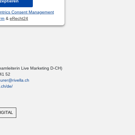
zeptieren
ntrics Consent Management
orm
&
eRecht24
amleiterin Live Marketing D-CH)
 41 52
urer@rivella.ch
.ch/de/
IGITAL