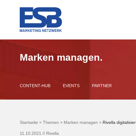
Marken managen.
CONTENT-HUB
EVENTS
PARTNER
Startseite >
Themen >
Marken managen >
Rivella digitalisi
11.10.2021
//
Rivella