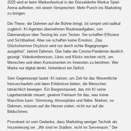
2025 wird er beim Markenfestival in der Düsseldorfer Merkur Spiel-
Arena auftreten, mit einem Versprechen: Mehr Punch ins Marketing
zu bringen.
Die These, die Dahmen auf die Bühne bringt, ist simpel und radikal
zugleich. KI-Agenten übernehmen Routineaufgaben, von
Datenanalyse über Testing bis zum Texten. Sie schaffen Effizienz
und Sichtbarkeit. Aber sie schaffen keine Emotion. „Das
Glückshormon Oxytocin wird nur durch echte Begegnungen
ausgelöst“, betont Dahmen. Das habe die Corona-Pandemie deutlich
gezeigt. Videokonferenzen, Likes und Klicks reichen nicht, um
Menschen und eben Konsumenten im Innersten zu berühren. Wer
Marke nur digital denkt, hinterlässt ein Defizit.
Sein Gegenrezept lautet: KI nutzen, um Zeit für das Wesentliche
freizuschaufeln und dann Erlebnisse bieten, die Menschen
tatsächlich bewegen. Ein Bergrestaurant, das mit KI seine
Lagerbestände steuert, gewinnt Freiraum für das, was keine
Maschine kann: Stimmung, Atmosphäre und Nähe. Marken, so
Dahmen, müssen auf die Herzen zielen, nicht nur auf die
Bildschirme.
Provokant ist sein Gedanke, dass Marketing weniger Technik als
Inszenierung sei. „Wir sind im Stadion, nicht im Serverraum.“ Der