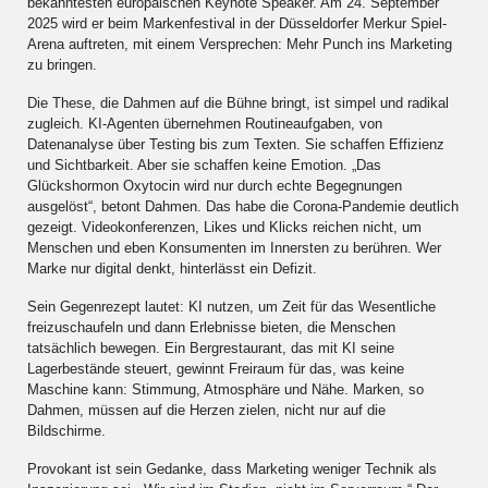
bekanntesten europäischen Keynote Speaker. Am 24. September
2025 wird er beim Markenfestival in der Düsseldorfer Merkur Spiel-
Arena auftreten, mit einem Versprechen: Mehr Punch ins Marketing
zu bringen.
Die These, die Dahmen auf die Bühne bringt, ist simpel und radikal
zugleich. KI-Agenten übernehmen Routineaufgaben, von
Datenanalyse über Testing bis zum Texten. Sie schaffen Effizienz
und Sichtbarkeit. Aber sie schaffen keine Emotion. „Das
Glückshormon Oxytocin wird nur durch echte Begegnungen
ausgelöst“, betont Dahmen. Das habe die Corona-Pandemie deutlich
gezeigt. Videokonferenzen, Likes und Klicks reichen nicht, um
Menschen und eben Konsumenten im Innersten zu berühren. Wer
Marke nur digital denkt, hinterlässt ein Defizit.
Sein Gegenrezept lautet: KI nutzen, um Zeit für das Wesentliche
freizuschaufeln und dann Erlebnisse bieten, die Menschen
tatsächlich bewegen. Ein Bergrestaurant, das mit KI seine
Lagerbestände steuert, gewinnt Freiraum für das, was keine
Maschine kann: Stimmung, Atmosphäre und Nähe. Marken, so
Dahmen, müssen auf die Herzen zielen, nicht nur auf die
Bildschirme.
Provokant ist sein Gedanke, dass Marketing weniger Technik als