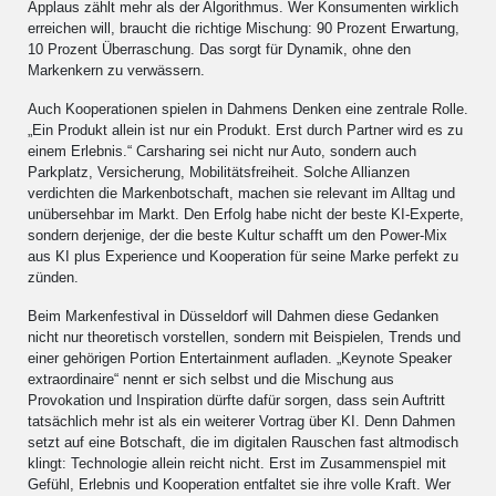
Applaus zählt mehr als der Algorithmus. Wer Konsumenten wirklich
erreichen will, braucht die richtige Mischung: 90 Prozent Erwartung,
10 Prozent Überraschung. Das sorgt für Dynamik, ohne den
Markenkern zu verwässern.
Auch Kooperationen spielen in Dahmens Denken eine zentrale Rolle.
„Ein Produkt allein ist nur ein Produkt. Erst durch Partner wird es zu
einem Erlebnis.“ Carsharing sei nicht nur Auto, sondern auch
Parkplatz, Versicherung, Mobilitätsfreiheit. Solche Allianzen
verdichten die Markenbotschaft, machen sie relevant im Alltag und
unübersehbar im Markt. Den Erfolg habe nicht der beste KI-Experte,
sondern derjenige, der die beste Kultur schafft um den Power-Mix
aus KI plus Experience und Kooperation für seine Marke perfekt zu
zünden.
Beim Markenfestival in Düsseldorf will Dahmen diese Gedanken
nicht nur theoretisch vorstellen, sondern mit Beispielen, Trends und
einer gehörigen Portion Entertainment aufladen. „Keynote Speaker
extraordinaire“ nennt er sich selbst und die Mischung aus
Provokation und Inspiration dürfte dafür sorgen, dass sein Auftritt
tatsächlich mehr ist als ein weiterer Vortrag über KI. Denn Dahmen
setzt auf eine Botschaft, die im digitalen Rauschen fast altmodisch
klingt: Technologie allein reicht nicht. Erst im Zusammenspiel mit
Gefühl, Erlebnis und Kooperation entfaltet sie ihre volle Kraft. Wer