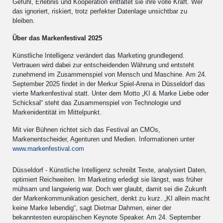
Gefühl, Erlebnis und Kooperation entfaltet sie ihre volle Kraft. Wer
das ignoriert, riskiert, trotz perfekter Datenlage unsichtbar zu
bleiben.
Über das Markenfestival 2025
Künstliche Intelligenz verändert das Marketing grundlegend.
Vertrauen wird dabei zur entscheidenden Währung und entsteht
zunehmend im Zusammenspiel von Mensch und Maschine. Am 24.
September 2025 findet in der Merkur Spiel-Arena in Düsseldorf das
vierte Markenfestival statt. Unter dem Motto „KI & Marke Liebe oder
Schicksal“ steht das Zusammenspiel von Technologie und
Markenidentität im Mittelpunkt.
Mit vier Bühnen richtet sich das Festival an CMOs,
Markenentscheider, Agenturen und Medien. Informationen unter
www.markenfestival.com
Düsseldorf - Künstliche Intelligenz schreibt Texte, analysiert Daten,
optimiert Reichweiten. Im Marketing erledigt sie längst, was früher
mühsam und langwierig war. Doch wer glaubt, damit sei die Zukunft
der Markenkommunikation gesichert, denkt zu kurz. „KI allein macht
keine Marke lebendig“, sagt Dietmar Dahmen, einer der
bekanntesten europäischen Keynote Speaker. Am 24. September