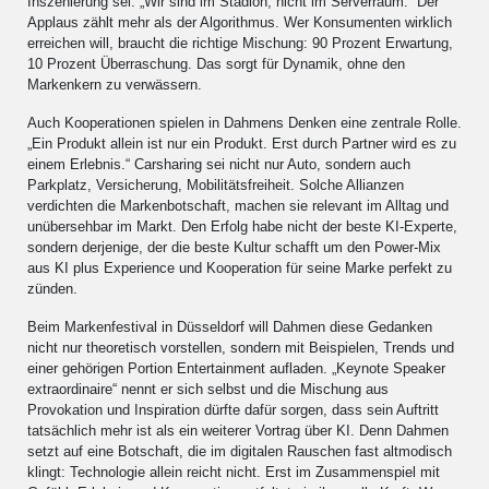
Inszenierung sei. „Wir sind im Stadion, nicht im Serverraum.“ Der
Applaus zählt mehr als der Algorithmus. Wer Konsumenten wirklich
erreichen will, braucht die richtige Mischung: 90 Prozent Erwartung,
10 Prozent Überraschung. Das sorgt für Dynamik, ohne den
Markenkern zu verwässern.
Auch Kooperationen spielen in Dahmens Denken eine zentrale Rolle.
„Ein Produkt allein ist nur ein Produkt. Erst durch Partner wird es zu
einem Erlebnis.“ Carsharing sei nicht nur Auto, sondern auch
Parkplatz, Versicherung, Mobilitätsfreiheit. Solche Allianzen
verdichten die Markenbotschaft, machen sie relevant im Alltag und
unübersehbar im Markt. Den Erfolg habe nicht der beste KI-Experte,
sondern derjenige, der die beste Kultur schafft um den Power-Mix
aus KI plus Experience und Kooperation für seine Marke perfekt zu
zünden.
Beim Markenfestival in Düsseldorf will Dahmen diese Gedanken
nicht nur theoretisch vorstellen, sondern mit Beispielen, Trends und
einer gehörigen Portion Entertainment aufladen. „Keynote Speaker
extraordinaire“ nennt er sich selbst und die Mischung aus
Provokation und Inspiration dürfte dafür sorgen, dass sein Auftritt
tatsächlich mehr ist als ein weiterer Vortrag über KI. Denn Dahmen
setzt auf eine Botschaft, die im digitalen Rauschen fast altmodisch
klingt: Technologie allein reicht nicht. Erst im Zusammenspiel mit