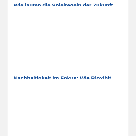
Wie lauten die Spielregeln der Zukunft,
Herr Sengpiehl?
Wer glaubt, seine digitalen Hausaufgaben erledigt
zu haben, wird in China eines Besseren belehrt.
Jochen Sengpiehl,…
04.09.2025
mehr lesen
Nachhaltigkeit im Fokus: Wie Bloxibit
eine grünere Zukunft gestaltet
In der heutigen Welt ist Nachhaltigkeit mehr als
nur ein Schlagwort – sie ist ein entscheidender
Aspekt jeder…
13.08.2024
mehr lesen