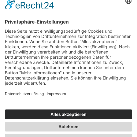
Die ESB auf
LinkedIn
Newsletter abonnieren
Events
360° ENTERTAINMENT
eps ARENA SUMMIT
FANCOMMERCE FORUM
MARKENFESTIVAL
Markenforum
SCHWEIZER MARKENKONGRESS
SPORT MARKE MEDIEN
SPORT & MARKE
SPORT.FORUM.SCHWEIZ
SPORT.TOURISMUS.FORUM
Unternehmerforum