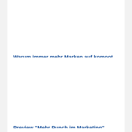
Bahlsen geht mit seiner Marke „PiCK UP!“ neue
Wege in der Zielgruppenansprache. Statt
klassischer Werbung setzt die…
11.05.2026
mehr lesen
Warum immer mehr Marken auf komoot
setzen
Mehr als 50 Millionen Menschen weltweit planen
ihre Outdoor-Abenteuer auf komoot. Die
Routenplattform für Wanderungen…
31.03.2026
mehr lesen
Preview "Mehr Punch im Marketing"