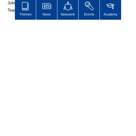
Jobs
Team
Themen
News
Netzwerk
Events
Academy
Jetzt vernetzen!
Die ESB auf
LinkedIn
Newsletter abonnieren
Events
360° ENTERTAINMENT
eps ARENA SUMMIT
FANCOMMERCE FORUM
MARKENFESTIVAL
Markenforum
SCHWEIZER MARKENKONGRESS
SPORT MARKE MEDIEN
SPORT & MARKE