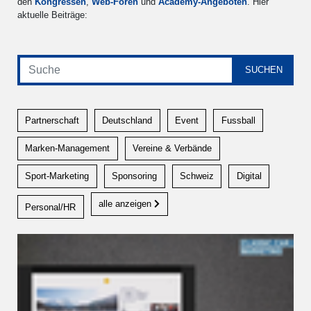
den
Kongressen
,
Web-Foren
und
Academy-Angeboten
. Hier
aktuelle Beiträge:
Partnerschaft
Deutschland
Event
Fussball
Marken-Management
Vereine & Verbände
Sport-Marketing
Sponsoring
Schweiz
Digital
alle anzeigen
Personal/HR