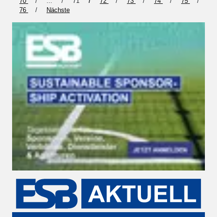
70
...
71
72
73
74
75
76
Nächste