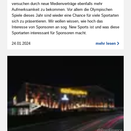
versuchen durch neue Medienverträge ebenfalls mehr
Aufmerksamkeit zu bekommen. Vor allem die Olympischen
Spiele dieses Jahr sind wieder eine Chance für viele Sportarten
sich zu präsentieren. Wir wollen wissen, wie hoch das
Interesse von Sponsoren an sog. New Sports ist und was diese
Sportarten interessant für Sponsoren macht.
24.01.2024
mehr lesen
@PostFinance