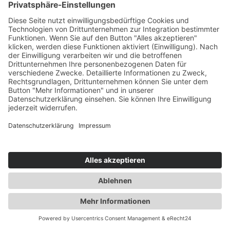
stehen zahlreiche Plattformen und Organisationen zur
Verfügung.
Dazu wollten wir von ausgewählten ESB Partnern wissen, für
welche Projekte sie Crowdfunding am sinnvollsten finden und
welche Erfahrungen sie mit dieser Art der Beschaffung von
Finanzmitteln teilen können.
18.01.2023
mehr lesen
Themen
News
Netzwerk
Events
Academy