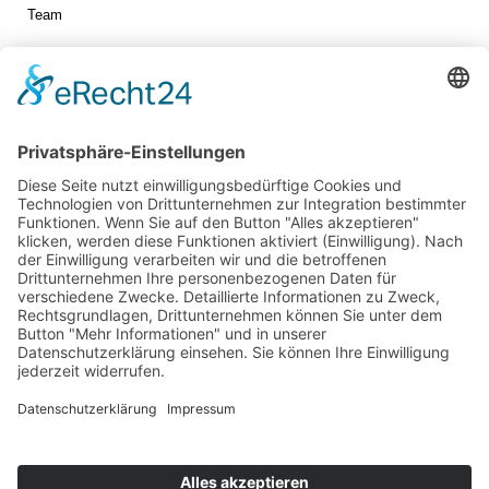
Team
Jetzt vernetzen!
Die ESB auf LinkedIn
Newsletter abonnieren
Events
360° ENTERTAINMENT
eps ARENA SUMMIT
FANCOMMERCE FORUM
MARKENFESTIVAL
Markenforum
SCHWEIZER MARKENKONGRESS
SPORT MARKE MEDIEN
SPORT & MARKE
SPORT.FORUM.SCHWEIZ