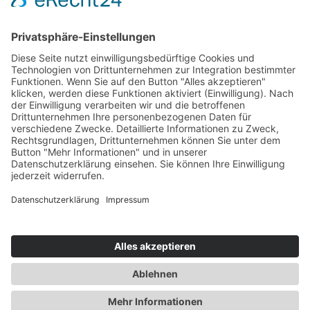
Die ESB auf LinkedIn
Newsletter abonnieren
Events
360° ENTERTAINMENT
eps ARENA SUMMIT
FANCOMMERCE FORUM
MARKENFESTIVAL
Markenforum
SCHWEIZER MARKENKONGRESS
SPORT MARKE MEDIEN
SPORT & MARKE
SPORT.FORUM.SCHWEIZ
SPORT.TOURISMUS.FORUM
Unternehmerforum
Web-Forum